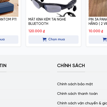
ANTOM P11
MẮT KÍNH KÈM TAI NGHE
PIN 3A PA
BLUETOOTH
HÃNG ( 2 VI
120.000
₫
10.000
₫
mua
Chọn mua
TIN
CHÍNH SÁCH
Chính sách bảo mật
Chính sách thanh toán
Chính sách vận chuyển & gi