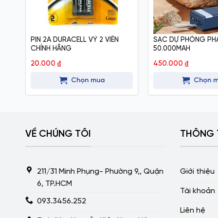
PIN 2A DURACELL VỶ 2 VIÊN
SẠC DỰ PHÒNG PH
CHÍNH HÃNG
50.000MAH
20.000
₫
450.000
₫
Chọn mua
Chọn 
VỀ CHÚNG TÔI
THÔNG 
211/31 Minh Phụng- Phường 9,, Quận
Giới thiệu
6, TP.HCM
Tài khoản
093.3456.252
Liên hệ