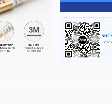
5
NHÓM
Cập n