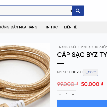
ƯỚNG DẪN MUA HÀNG
TIN TỨC
LIÊN HỆ
TRANG CHỦ
/
PIN SẠC DỰ PHÒN
CÁP SẠC BYZ TY
Mã SP:
000250
COPY
Giá
G
99.000
₫
50.000
₫
gốc
h
CÁP SẠC BYZ TYPE C DÀI 3M s
là:
t
99.000 ₫.
l