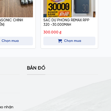
NASONIC CHÍNH
SẠC DỰ PHÒNG REMAX RPP
SẠ
ÊN)
320 -30.000MAH
20
300.000
₫
50
Chọn mua
Chọn mua
BẢN ĐỒ
ao nhận