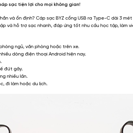
p sạc tiện lợi cho mọi không gian!
chắn và ổn định? Cáp sạc BYZ cổng USB ra Type-C dài 3 mét 
ập và hỗ trợ sạc nhanh, đáp ứng tốt nhu cầu học tập, làm việ
 phòng ngủ, văn phòng hoặc trên xe.
 nhiều dòng điện thoại Android hiện nay.
.
hế đứt gãy.
ng nhiều lần.
, đi làm hoặc du lịch.