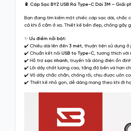
🔋
Cáp Sạc BYZ USB Ra Type-C Dài 3M – Giải phá
Bạn đang tìm kiếm một chiếc cáp sạc dài, chắc 
cả khi ổ cắm ở xa. Thiết kế bền đẹp, chống gãy g
✨
Ưu điểm nổi bật:
✔️ Chiều dài lên đến
3 mét
, thuận tiện sử dụng ở
✔️ Chuẩn kết nối
USB to Type-C
, tương thích với
✔️ Hỗ trợ
sạc nhanh
, truyền tải dòng điện ổn định
✔️ Lõi dây chất lượng cao, tăng độ bền và hạn c
✔️ Vỏ dây chắc chắn, chống rối, chịu được uốn co
✔️ Thiết kế nhỏ gọn, dễ dàng mang theo khi đi học