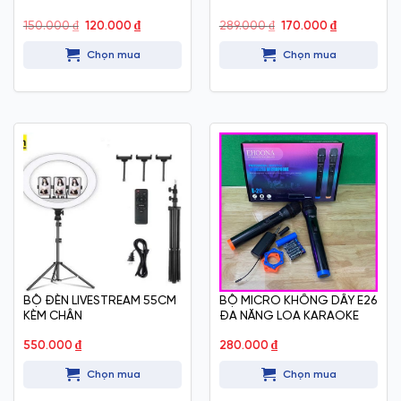
Giá
Giá
Giá
Giá
150.000
₫
120.000
₫
289.000
₫
170.000
₫
gốc
hiện
gốc
hiện
là:
tại
là:
tại
Chọn mua
Chọn mua
150.000 ₫.
là:
289.000 ₫.
là:
120.000 ₫.
170.000 ₫.
BỘ ĐÈN LIVESTREAM 55CM
BỘ MICRO KHÔNG DÂY E26
KÈM CHÂN
ĐA NĂNG LOA KARAOKE
550.000
₫
280.000
₫
Chọn mua
Chọn mua