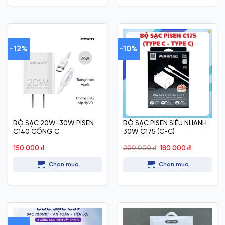
-12%
-10%
BỘ SẠC 20W-30W PISEN
BỘ SẠC PISEN SIÊU NHANH
C140 CỔNG C
30W C175 (C-C)
Giá
Giá
150.000
₫
200.000
₫
180.000
₫
gốc
hiện
là:
tại
Chọn mua
Chọn mua
200.000 ₫.
là:
180.000 ₫.