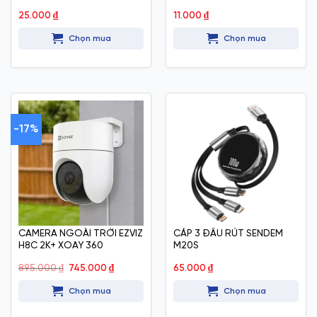
25.000
₫
11.000
₫
Chọn mua
Chọn mua
-17%
CAMERA NGOÀI TRỜI EZVIZ
CÁP 3 ĐẦU RÚT SENDEM
H8C 2K+ XOAY 360
M20S
Giá
Giá
895.000
₫
745.000
₫
65.000
₫
gốc
hiện
là:
tại
Chọn mua
Chọn mua
895.000 ₫.
là:
745.000 ₫.