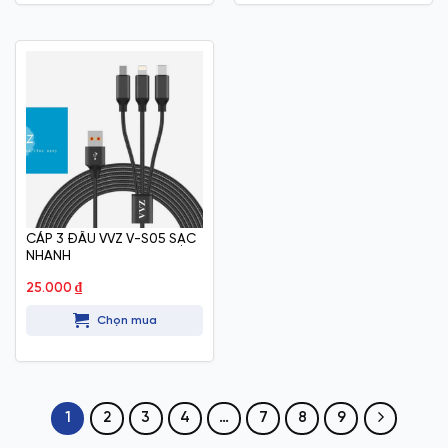
CÁP 3 ĐẦU VVZ V-S05 SẠC
NHANH
25.000
₫
Chọn mua
1
2
3
4
…
7
8
9