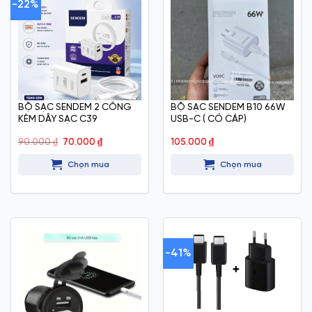
-22%
BỘ SẠC SENDEM 2 CỔNG
BỘ SẠC SENDEM B10 66W
KÈM DÂY SẠC C39
USB-C ( CÓ CÁP)
Giá
Giá
90.000
₫
70.000
₫
105.000
₫
gốc
hiện
là:
tại
Chọn mua
Chọn mua
90.000 ₫.
là:
70.000 ₫.
-41%