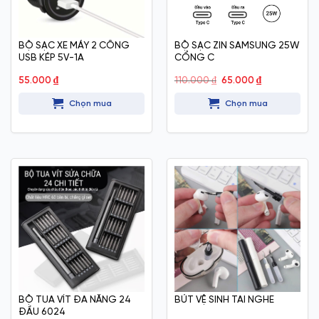
BỘ SẠC XE MÁY 2 CÔNG
BỘ SẠC ZIN SAMSUNG 25W
USB KÉP 5V-1A
CỔNG C
Giá
Giá
55.000
₫
110.000
₫
65.000
₫
gốc
hiện
là:
tại
Chọn mua
Chọn mua
110.000 ₫.
là:
65.000 ₫.
BỘ TUA VÍT ĐA NĂNG 24
BÚT VỆ SINH TAI NGHE
ĐẦU 6024