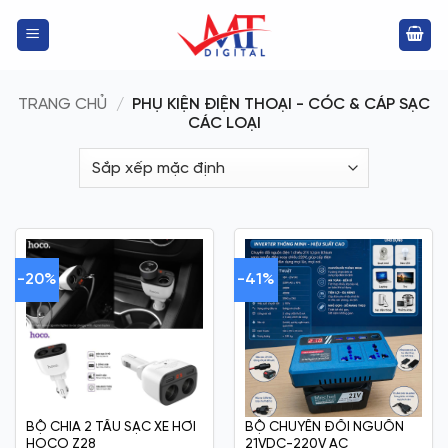
Bỏ
qua
nội
dung
TRANG CHỦ
/
PHỤ KIỆN ĐIỆN THOẠI - CÓC & CÁP SẠC
CÁC LOẠI
-20%
-41%
BỘ CHIA 2 TẨU SẠC XE HƠI
BỘ CHUYỂN ĐỔI NGUỒN
HOCO Z28
21VDC-220V AC