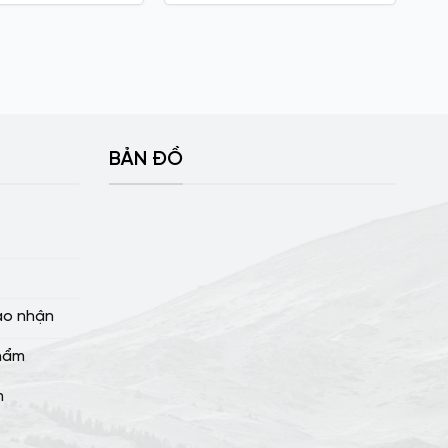
BẢN ĐỒ
ao nhận
hẩm
m