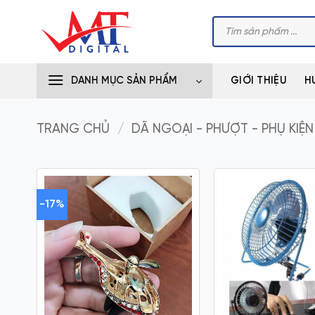
Bỏ
Tìm
qua
kiếm
sản
nội
phẩm
dung
DANH MỤC SẢN PHẨM
GIỚI THIỆU
H
TRANG CHỦ
/
DÃ NGOẠI - PHƯỢT - PHỤ KIỆN
-17%