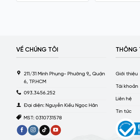
VỀ CHÚNG TÔI
THÔNG 
211/31 Minh Phụng- Phường 9,, Quận
Giới thiệu
6, TP.HCM
Tài khoản
093.3456.252
Liên hệ
Đại diện: Nguyễn Kiều Ngọc Hân
Tin tức
MST: 0310731578