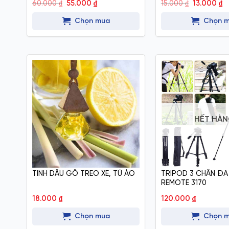
Giá
Giá
Giá
G
60.000
₫
55.000
₫
15.000
₫
13.000
₫
gốc
hiện
gốc
h
là:
tại
là:
tạ
Chọn mua
Chọn 
60.000 ₫.
là:
15.000 ₫.
là
55.000 ₫.
13
HẾT HÀ
TINH DẦU GỖ TREO XE, TỦ ÁO
TRIPOD 3 CHÂN ĐA
REMOTE 3170
18.000
₫
120.000
₫
Chọn mua
Chọn 