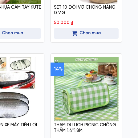
NHỰA CẦM TAY KUTE
SET 10 ĐÔI VỚ CHỐNG NẮNG
G.V.G
50.000
₫
Chọn mua
Chọn mua
-14%
N XE MÁY TIỆN LỢI
THẢM DU LỊCH PICNIC CHỐNG
THẤM 1.4*1.8M