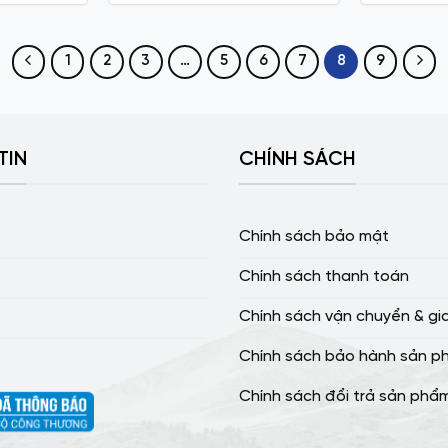
1
2
3
…
5
6
7
8
9
TIN
CHÍNH SÁCH
Chính sách bảo mật
Chính sách thanh toán
Chính sách vận chuyển & gi
Chính sách bảo hành sản p
Chính sách đổi trả sản phẩ