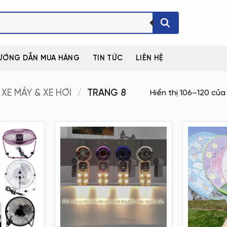
ƯỚNG DẪN MUA HÀNG
TIN TỨC
LIÊN HỆ
 XE MÁY & XE HƠI
/
TRANG 8
Hiển thị 106–120 của