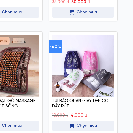
Giá
Giá
35.000
₫
30.000
₫
gốc
hiện
là:
tại
Chọn mua
Chọn mua
35.000 ₫.
là:
30.000 ₫.
-60%
HẠT GỖ MASSAGE
TÚI BẢO QUẢN GIÀY DÉP CÓ
ỘT SỐNG
DÂY RÚT
Giá
Giá
10.000
₫
4.000
₫
gốc
hiện
là:
tại
Chọn mua
Chọn mua
10.000 ₫.
là:
4.000 ₫.