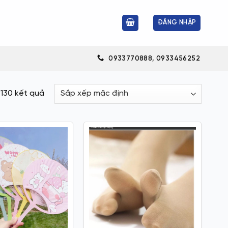
ĐĂNG NHẬP
0933770888, 0933456252
 130 kết quả