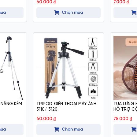
iá
60.000
₫
7.000
₫
iện
i
mua
Chọn mua
:
.000 ₫.
NG
 NĂNG KÈM
TRIPOD ĐIỆN THOẠI MÁY ẢNH
TỰA LƯNG 
3110/ 3120
HỖ TRỢ C
60.000
₫
75.000
₫
mua
Chọn mua