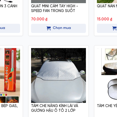
N 3 CÁNH
QUẠT MINI CẦM TAY HIGH -
QUẠT NAN 
SPEED FAN TRONG SUỐT
70.000
₫
15.000
₫
mua
Chọn mua
 BẾP GAS,
TẤM CHE NẮNG KÍNH LÁI VÀ
TẤM CHE YÊ
GƯƠNG HẬU Ô TÔ 2 LỚP