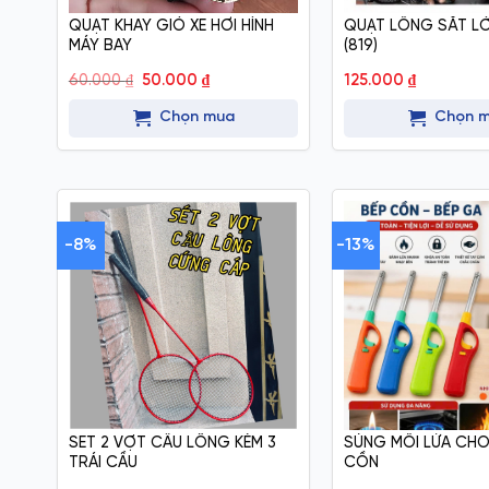
QUẠT KHAY GIÓ XE HƠI HÌNH
QUẠT LỒNG SẮT LỚ
MÁY BAY
(819)
Giá
Giá
60.000
₫
50.000
₫
125.000
₫
gốc
hiện
là:
tại
Chọn mua
Chọn 
60.000 ₫.
là:
50.000 ₫.
-8%
-13%
SET 2 VỢT CẦU LÔNG KÈM 3
SÚNG MỒI LỬA CHO
TRÁI CẦU
CỒN