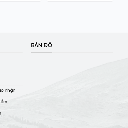
BẢN ĐỒ
ao nhận
hẩm
m