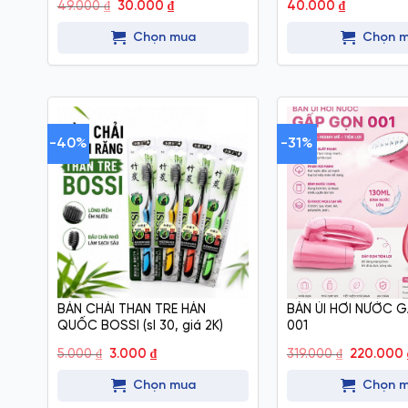
Giá
Giá
49.000
₫
30.000
₫
40.000
₫
gốc
hiện
là:
tại
Chọn mua
Chọn 
49.000 ₫.
là:
30.000 ₫.
-40%
-31%
BÀN CHẢI THAN TRE HÀN
BÀN ỦI HƠI NƯỚC 
QUỐC BOSSI (sl 30, giá 2K)
001
Giá
Giá
Giá
5.000
₫
3.000
₫
319.000
₫
220.000
gốc
hiện
gốc
là:
tại
là:
Chọn mua
Chọn 
5.000 ₫.
là:
319.000 ₫.
3.000 ₫.