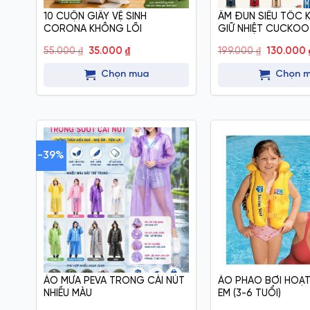
10 CUỘN GIẤY VỆ SINH
ẤM ĐUN SIÊU TỐC K
CORONA KHÔNG LÕI
GIỮ NHIỆT CUCKOO
Giá
Giá
Giá
55.000
₫
35.000
₫
199.000
₫
130.000
gốc
hiện
gốc
là:
tại
là:
Chọn mua
Chọn 
55.000 ₫.
là:
199.000 ₫
35.000 ₫.
-39%
ÁO MƯA PEVA TRONG CÀI NÚT
ÁO PHAO BƠI HOẠT
NHIỀU MÀU
EM (3-6 TUỔI)