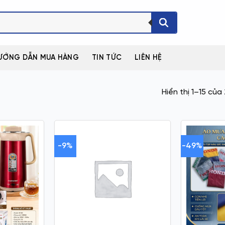
ƯỚNG DẪN MUA HÀNG
TIN TỨC
LIÊN HỆ
Hiển thị 1–15 của
-9%
-49%