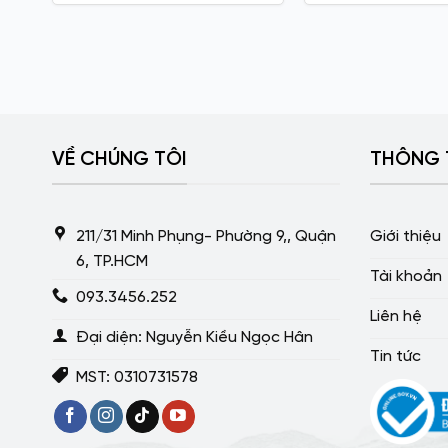
VỀ CHÚNG TÔI
THÔNG 
211/31 Minh Phụng- Phường 9,, Quận
Giới thiệu
6, TP.HCM
Tài khoản
093.3456.252
Liên hệ
Đại diện: Nguyễn Kiều Ngọc Hân
Tin tức
MST: 0310731578