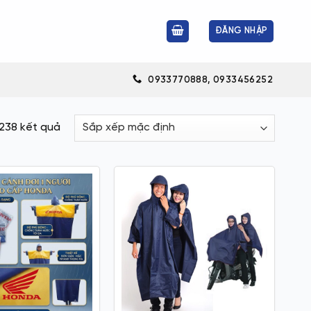
ĐĂNG NHẬP
0933770888, 0933456252
 238 kết quả