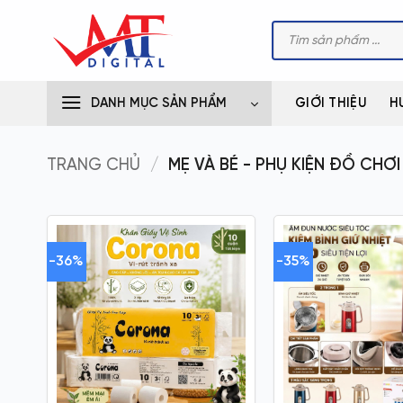
Bỏ
Tìm
qua
kiếm
sản
nội
phẩm
dung
DANH MỤC SẢN PHẨM
GIỚI THIỆU
H
TRANG CHỦ
/
MẸ VÀ BÉ - PHỤ KIỆN ĐỒ CHƠI
-36%
-35%