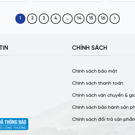
1
2
3
4
…
14
15
16
TIN
CHÍNH SÁCH
Chính sách bảo mật
Chính sách thanh toán
Chính sách vận chuyển & gi
Chính sách bảo hành sản p
Chính sách đổi trả sản phẩ