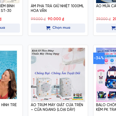
IÊM BÌNH
ẤM PHA TRÀ GIỮ NHIỆT 1000ML
ÁO MƯA CÁ
 ST-30
HOA VĂN
Giá
Giá
Giá
G
₫
99.000
₫
90.000
₫
39.000
₫
2
hiện
gốc
hiện
g
tại
là:
tại
là
mua
Chọn mua
.
là:
99.000 ₫.
là:
39
130.000 ₫.
90.000 ₫.
-34%
 HÌNH TRẺ
ÁO TRÙM MÁY GIẶT CỬA TRÊN
BALO CHỐN
– CỬA NGANG (LOẠI DÀY)
KÈM PK TR