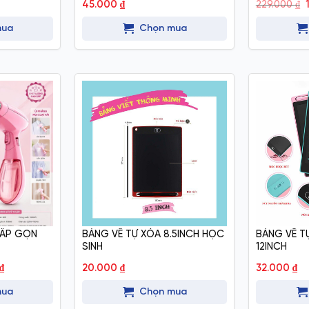
45.000
₫
229.000
₫
l
mua
Chọn mua
GẤP GỌN
BẢNG VẼ TỰ XÓA 8.5INCH HỌC
BẢNG VẼ T
SINH
12INCH
Giá
₫
20.000
₫
32.000
₫
hiện
tại
mua
Chọn mua
là:
220.000 ₫.