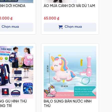
NH DƠI HONDA
ÁO MƯA CÁNH DƠI VẢI DÙ 1.4M
iá
Giá
0.000
₫
65.000
₫
ốc
hiện
:
tại
Chọn mua
Chọn mua
.000 ₫.
là:
20.000 ₫.
G GÙ HÌNH THÚ
BALO SÚNG BẮN NƯỚC HÌNH
ANG TRÍ
THÚ