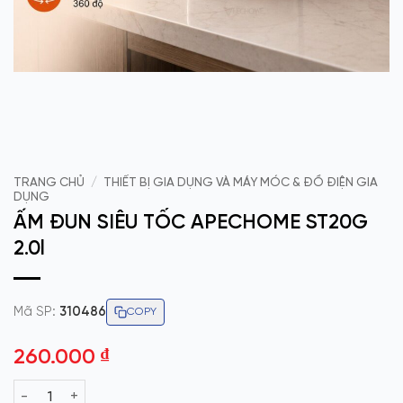
TRANG CHỦ
/
THIẾT BỊ GIA DỤNG VÀ MÁY MÓC & ĐỒ ĐIỆN GIA
DỤNG
ẤM ĐUN SIÊU TỐC APECHOME ST20G
2.0l
Mã SP:
310486
COPY
260.000
₫
ẤM ĐUN SIÊU TỐC APECHOME ST20G 2.0l số lượng