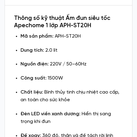
Thông số kỹ thuật Ấm đun siêu tốc
Apechome 1 lớp APH-ST20H
Mã sản phẩm:
APH-ST20H
Dung tích:
2.0 lít
Nguồn điện:
220V / 50–60Hz
Công suất:
1500W
Chất liệu:
Bình thủy tinh chịu nhiệt cao cấp,
an toàn cho sức khỏe
Đèn LED viền xanh dương:
Hiển thị sang
trọng khi đun
Đế xoay:
360 độ, thân và đế tách rời linh