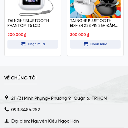
TAI NGHE BLUETOOTH
TAI NGHE BLUETOOTH
PHANTOM T5 LCD
EDIFIER X2S PIN 26H ĐÀM
THOẠI
200.000
₫
300.000
₫
Chọn mua
Chọn mua
VỀ CHÚNG TÔI
211/31 Minh Phụng- Phường 9,, Quận 6, TP.HCM
093.3456.252
Đại diện: Nguyễn Kiều Ngọc Hân