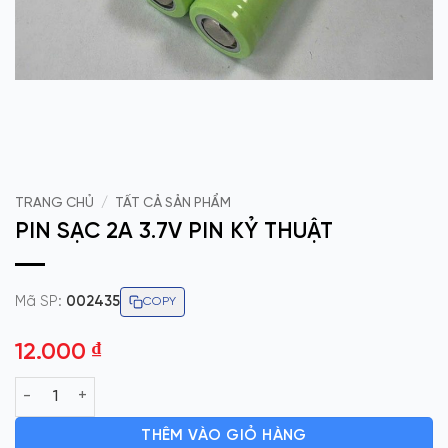
TRANG CHỦ
/
TẤT CẢ SẢN PHẨM
PIN SẠC 2A 3.7V PIN KỶ THUẬT
Mã SP:
002435
COPY
12.000
₫
PIN SẠC 2A 3.7V PIN KỶ THUẬT số lượng
THÊM VÀO GIỎ HÀNG