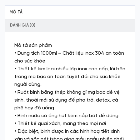
MÔ TẢ
ĐÁNH GIÁ (0)
Mô tả sản phẩm
• Dung tích 1000ml – Chất liệu inox 304 an toàn
cho sức khỏe
• Thiết kế kim loại nhiều lớp inox cao cấp, lõi bên
trong mạ bạc an toàn tuyệt đối cho sức khỏe
người dùng.
• Ruột bình bằng thép không gỉ mạ bạc dễ vệ
sinh, thoải mái sử dụng để pha trà, detox, cà
phê hay đồ uống
• Bình nước có ống hút kèm nắp bật dễ dàng
• Thiết kế quai xách, mang theo mọi nơi
• Đặc biệt, bình được in các hình hoạ tiết xinh
xắn và sắc nét (shop giao mẫu ngẫu nhiên nhé)