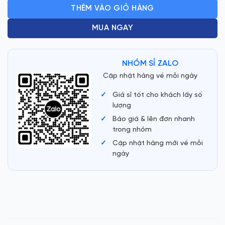
99.000 ₫.
là:
THÊM VÀO GIỎ HÀNG
75.000 ₫.
MUA NGAY
NHÓM SỈ ZALO
Cập nhật hàng về mỗi ngày
Giá sỉ tốt cho khách lấy số
lượng
Báo giá & lên đơn nhanh
trong nhóm
Cập nhật hàng mới về mỗi
ngày