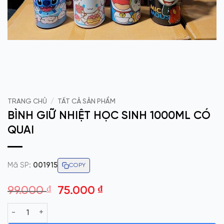
TRANG CHỦ
/
TẤT CẢ SẢN PHẨM
BÌNH GIỮ NHIỆT HỌC SINH 1000ML CÓ
QUAI
Mã SP:
001915
COPY
Giá
Giá
99.000
₫
75.000
₫
gốc
hiện
BÌNH GIỮ NHIỆT HỌC SINH 1000ML CÓ QUAI số lượng
là:
tại