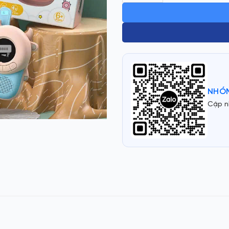
NHÓM
Cập n