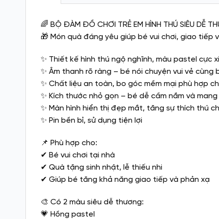
🌈 BỘ ĐÀM ĐỒ CHƠI TRẺ EM HÌNH THÚ SIÊU DỄ T
🎁 Món quà đáng yêu giúp bé vui chơi, giao tiếp 
✨ Thiết kế hình thú ngộ nghĩnh, màu pastel cực x
✨ Âm thanh rõ ràng – bé nói chuyện vui vẻ cùng 
✨ Chất liệu an toàn, bo góc mềm mại phù hợp ch
✨ Kích thước nhỏ gọn – bé dễ cầm nắm và mang
✨ Màn hình hiển thị đẹp mắt, tăng sự thích thú c
✨ Pin bền bỉ, sử dụng tiện lợi
📌 Phù hợp cho:
✔ Bé vui chơi tại nhà
✔ Quà tặng sinh nhật, lễ thiếu nhi
✔ Giúp bé tăng khả năng giao tiếp và phản xạ
🎨 Có 2 màu siêu dễ thương:
💗 Hồng pastel