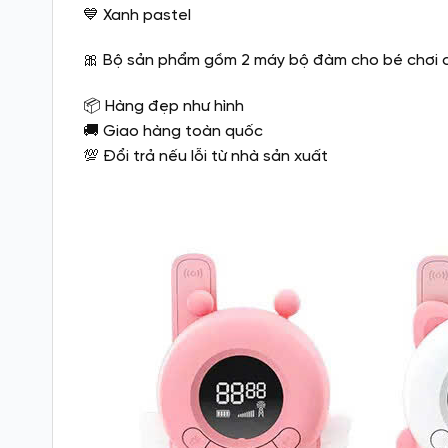
💙 Xanh pastel
🎀 Bộ sản phẩm gồm 2 máy bộ đàm cho bé chơi c
📦 Hàng đẹp như hình
🚚 Giao hàng toàn quốc
💯 Đổi trả nếu lỗi từ nhà sản xuất