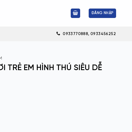
ĐĂNG NHẬP
0933770888, 0933456252
M
 TRẺ EM HÌNH THÚ SIÊU DỄ
 THÚ SIÊU DỄ THƯƠNG số lượng