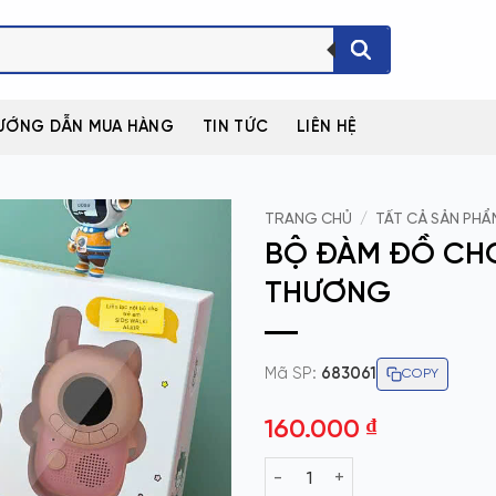
ƯỚNG DẪN MUA HÀNG
TIN TỨC
LIÊN HỆ
TRANG CHỦ
/
TẤT CẢ SẢN PHẨ
BỘ ĐÀM ĐỒ CHƠI
THƯƠNG
Mã SP:
683061
COPY
160.000
₫
BỘ ĐÀM ĐỒ CHƠI TRẺ EM HÌNH