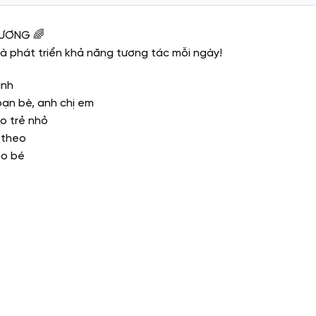
HƯƠNG 🌈
và phát triển khả năng tương tác mỗi ngày!
inh
bạn bè, anh chị em
o trẻ nhỏ
 theo
ho bé