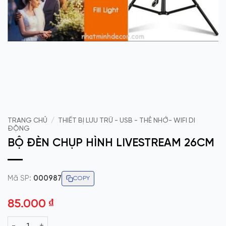
TRANG CHỦ
/
THIẾT BỊ LƯU TRỮ - USB - THẺ NHỚ- WIFI DI
ĐỘNG
BỘ ĐÈN CHỤP HÌNH LIVESTREAM 26CM
Mã SP:
000987
COPY
85.000
₫
BỘ ĐÈN CHỤP HÌNH LIVESTREAM 26CM số lượng