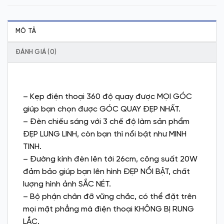
MÔ TẢ
ĐÁNH GIÁ (0)
– Kẹp điện thoại 360 độ quay được MỌI GÓC
giúp bạn chọn được GÓC QUAY ĐẸP NHẤT.
– Đèn chiếu sáng với 3 chế độ làm sản phẩm
ĐẸP LUNG LINH, còn bạn thì nổi bật như MINH
TINH.
– Đường kính đèn lên tới 26cm, công suất 20W
đảm bảo giúp bạn lên hình ĐẸP NỔI BẬT, chất
lượng hình ảnh SẮC NÉT.
– Bộ phận chân đỡ vững chắc, có thể đặt trên
mọi mặt phẳng mà điện thoại KHÔNG BỊ RUNG
LẮC.