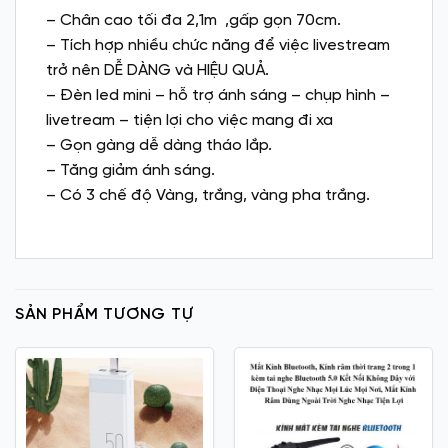
– Chân cao tối đa 2,1m ,gấp gọn 70cm.
– Tích hợp nhiều chức năng để việc livestream
trở nên DỄ DÀNG và HIỆU QUẢ.
– Đèn led mini – hỗ trợ ánh sáng – chụp hình –
livetream – tiện lợi cho việc mang đi xa
– Gọn gàng dễ dàng tháo lắp.
– Tăng giảm ánh sáng.
– Có 3 chế độ Vàng, trắng, vàng pha trắng.
SẢN PHẨM TƯƠNG TỰ