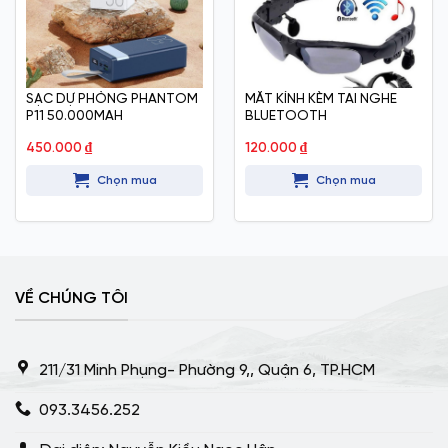
SẠC DỰ PHÒNG PHANTOM
MẮT KÍNH KÈM TAI NGHE
P11 50.000MAH
BLUETOOTH
450.000
₫
120.000
₫
Chọn mua
Chọn mua
VỀ CHÚNG TÔI
211/31 Minh Phụng- Phường 9,, Quận 6, TP.HCM
093.3456.252