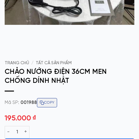
TRANG CHỦ
/
TẤT CẢ SẢN PHẨM
CHẢO NƯỚNG ĐIỆN 36CM MEN
CHỐNG DÍNH NHẬT
Mã SP:
001988
COPY
195.000
₫
CHẢO NƯỚNG ĐIỆN 36CM MEN CHỐNG DÍNH NHẬT số lượng