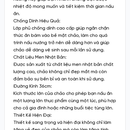
nhiệt độ mong muốn và tiết kiệm thời gian nấu
ăn.
Chống Dính Hiệu Quả:
Lớp phủ chống dính cao cấp giúp ngăn chặn
thức ăn bám vào bề mặt chảo, làm cho quá
trình nấu nướng trở nên dễ dàng hơn và giúp
chảo dễ dàng vệ sinh sau mỗi lần sử dụng.
Chất Liệu Men Nhật Bản:
Được sản xuất từ chất liệu men nhật bản chất
lượng cao, chảo không chỉ đẹp mắt mà còn
đảm bảo sự bền bỉ và an toàn khi sử dụng.
Đường Kính 36cm:
Kích thước lớn của chảo cho phép bạn nấu ăn
một lượng lớn thực phẩm cùng một lúc, phù hợp
cho cả gia đình hoặc những buổi tiệc tùng lớn.
Thiết Kế Hiện Đại:
Thiết kế sang trọng và hiện đại không chỉ làm
tăng vẻ đẹp của chảo mà còn làm tăng tính