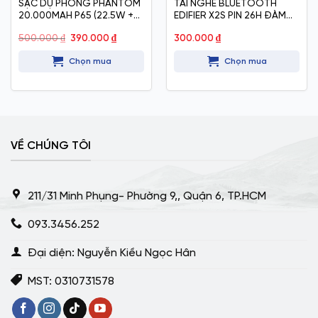
SẠC DỰ PHÒNG PHANTOM
TAI NGHE BLUETOOTH
20.000MAH P65 (22.5W +
EDIFIER X2S PIN 26H ĐÀM
15W)
THOẠI
Giá
Giá
500.000
₫
390.000
₫
300.000
₫
gốc
hiện
là:
tại
Chọn mua
Chọn mua
500.000 ₫.
là:
390.000 ₫.
VỀ CHÚNG TÔI
211/31 Minh Phụng- Phường 9,, Quận 6, TP.HCM
093.3456.252
Đại diện: Nguyễn Kiều Ngọc Hân
MST: 0310731578