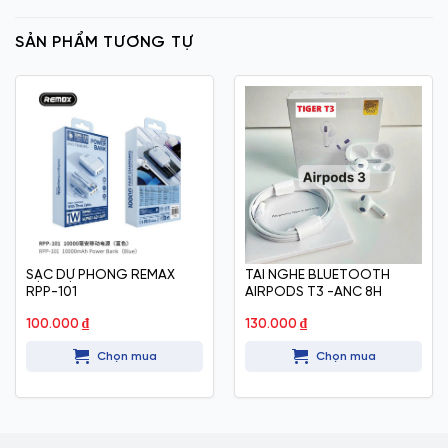
SẢN PHẨM TƯƠNG TỰ
SẠC DỰ PHONG REMAX
TAI NGHE BLUETOOTH
RPP-101
AIRPODS T3 -ANC 8H
100.000
₫
130.000
₫
Chọn mua
Chọn mua