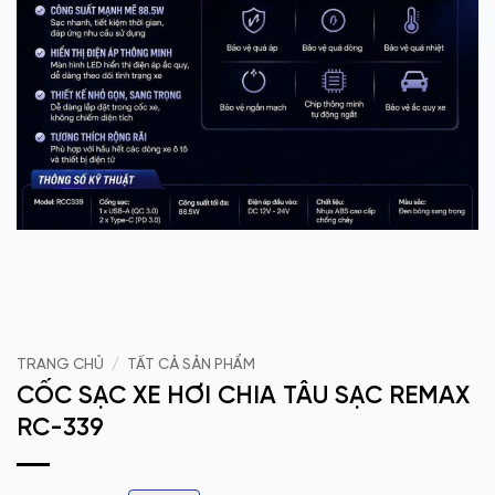
TRANG CHỦ
/
TẤT CẢ SẢN PHẨM
CỐC SẠC XE HƠI CHIA TÂU SẠC REMAX
RC-339