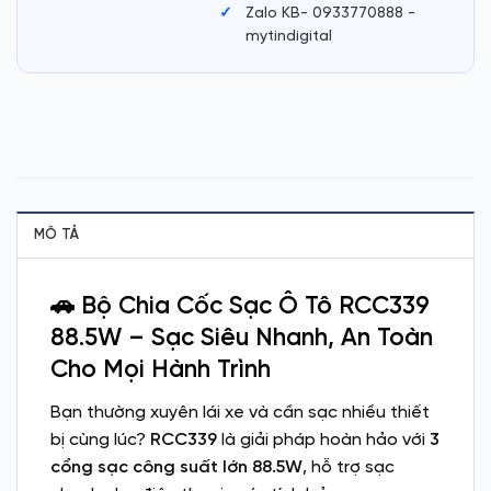
Zalo KB- 0933770888 -
mytindigital
MÔ TẢ
🚗 Bộ Chia Cốc Sạc Ô Tô RCC339
88.5W – Sạc Siêu Nhanh, An Toàn
Cho Mọi Hành Trình
Bạn thường xuyên lái xe và cần sạc nhiều thiết
bị cùng lúc?
RCC339
là giải pháp hoàn hảo với
3
cổng sạc công suất lớn 88.5W
, hỗ trợ sạc