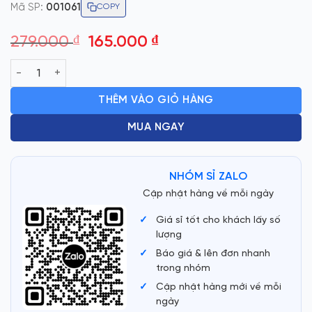
Mã SP:
001061
COPY
Giá
Giá
279.000
₫
165.000
₫
gốc
hiện
CỐC SẠC XE HƠI CHIA TÂU SẠC REMAX RC-339 số lượng
là:
tại
279.000 ₫.
là:
THÊM VÀO GIỎ HÀNG
165.000 ₫.
MUA NGAY
NHÓM SỈ ZALO
Cập nhật hàng về mỗi ngày
Giá sỉ tốt cho khách lấy số
lượng
Báo giá & lên đơn nhanh
trong nhóm
Cập nhật hàng mới về mỗi
ngày