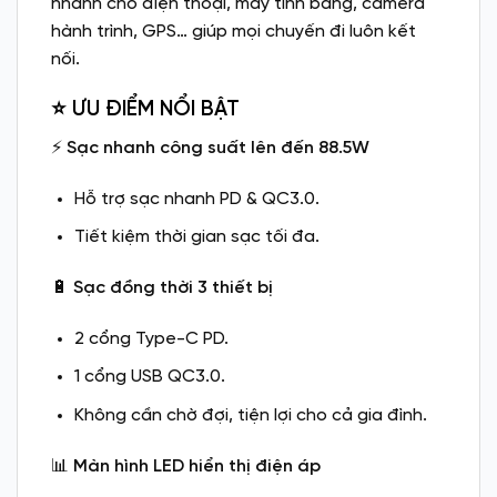
nhanh cho điện thoại, máy tính bảng, camera
hành trình, GPS… giúp mọi chuyến đi luôn kết
nối.
⭐ ƯU ĐIỂM NỔI BẬT
⚡
Sạc nhanh công suất lên đến 88.5W
Hỗ trợ sạc nhanh PD & QC3.0.
Tiết kiệm thời gian sạc tối đa.
🔋
Sạc đồng thời 3 thiết bị
2 cổng Type-C PD.
1 cổng USB QC3.0.
Không cần chờ đợi, tiện lợi cho cả gia đình.
📊
Màn hình LED hiển thị điện áp