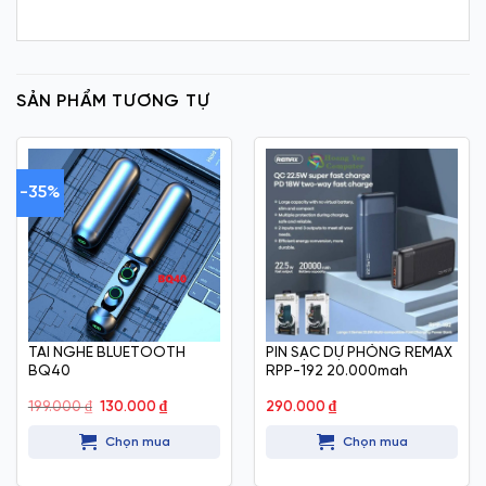
SẢN PHẨM TƯƠNG TỰ
-35%
TAI NGHE BLUETOOTH
PIN SẠC DỰ PHÒNG REMAX
BQ40
RPP-192 20.000mah
Giá
Giá
199.000
₫
130.000
₫
290.000
₫
gốc
hiện
là:
tại
Chọn mua
Chọn mua
199.000 ₫.
là:
130.000 ₫.