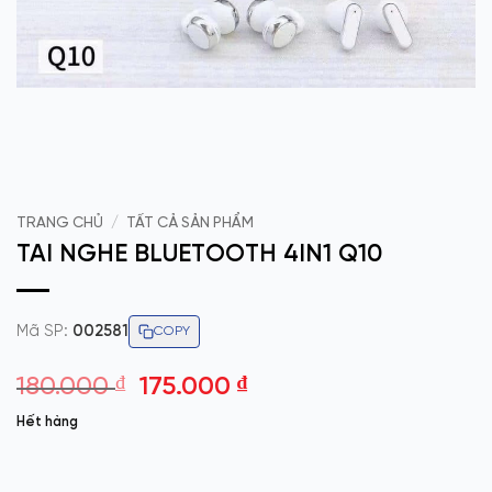
TRANG CHỦ
/
TẤT CẢ SẢN PHẨM
TAI NGHE BLUETOOTH 4IN1 Q10
Mã SP:
002581
COPY
Giá
Giá
180.000
₫
175.000
₫
gốc
hiện
Hết hàng
là:
tại
180.000 ₫.
là:
175.000 ₫.