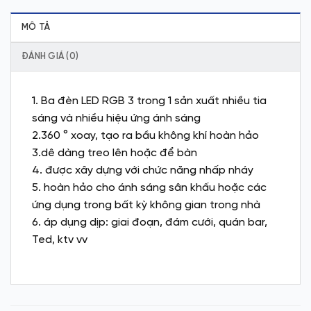
MÔ TẢ
ĐÁNH GIÁ (0)
1. Ba đèn LED RGB 3 trong 1 sản xuất nhiều tia
sáng và nhiều hiệu ứng ánh sáng
2.360 ° xoay, tạo ra bầu không khí hoàn hảo
3.dê dàng treo lên hoặc để bàn
4. được xây dựng với chức năng nhấp nháy
5. hoàn hảo cho ánh sáng sân khấu hoặc các
ứng dụng trong bất kỳ không gian trong nhà
6. áp dụng dịp: giai đoạn, đám cưới, quán bar,
Ted, ktv vv