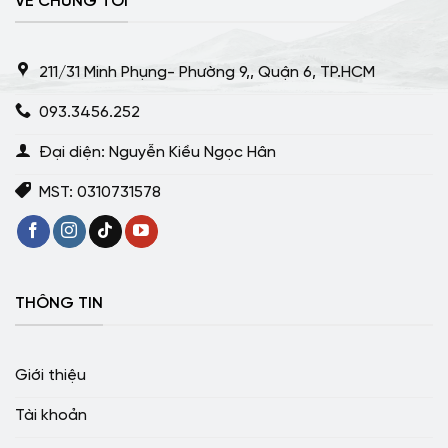
VỀ CHÚNG TÔI
211/31 Minh Phụng- Phường 9,, Quận 6, TP.HCM
093.3456.252
Đại diện: Nguyễn Kiều Ngọc Hân
MST: 0310731578
THÔNG TIN
Giới thiệu
Tài khoản