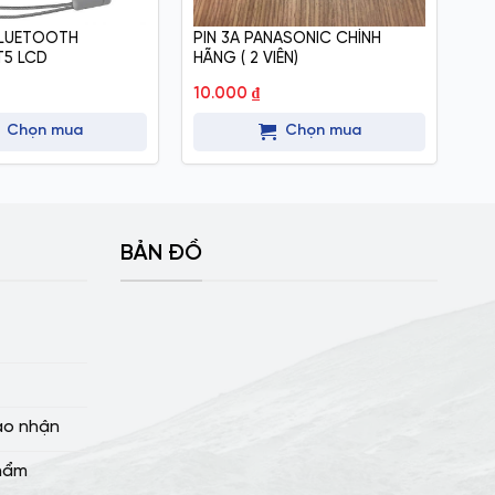
BLUETOOTH
PIN 3A PANASONIC CHÍNH
PI
5 LCD
HÃNG ( 2 VIÊN)
CH
10.000
₫
20
Chọn mua
Chọn mua
BẢN ĐỒ
ao nhận
hẩm