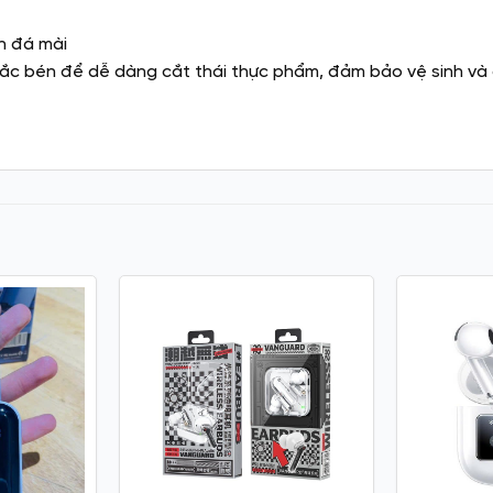
ân đá mài
ắc bén để dễ dàng cắt thái thực phẩm, đảm bảo vệ sinh và 