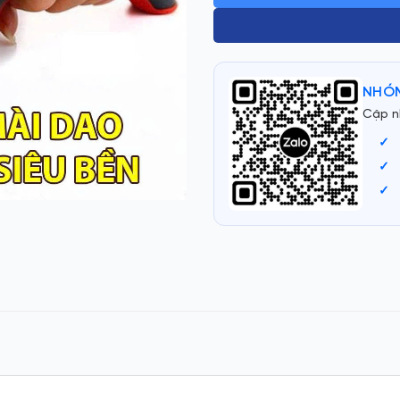
NHÓM
Cập n