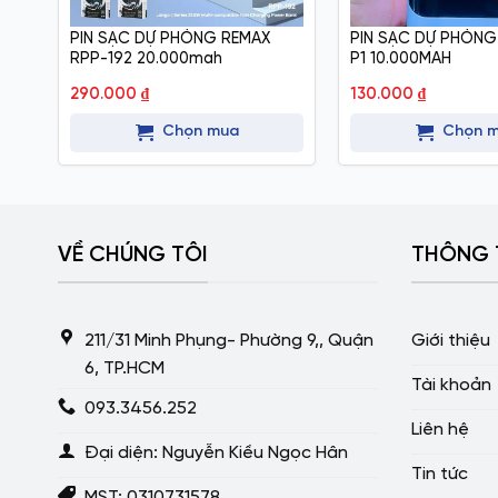
PIN SẠC DỰ PHÒNG REMAX
PIN SẠC DỰ PHÒN
RPP-192 20.000mah
P1 10.000MAH
290.000
₫
130.000
₫
Chọn mua
Chọn 
VỀ CHÚNG TÔI
THÔNG 
211/31 Minh Phụng- Phường 9,, Quận
Giới thiệu
6, TP.HCM
Tài khoản
093.3456.252
Liên hệ
Đại diện: Nguyễn Kiều Ngọc Hân
Tin tức
MST: 0310731578