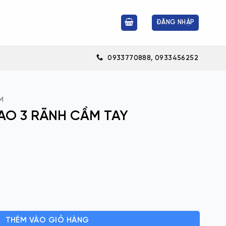
ĐĂNG NHẬP
0933770888, 0933456252
M
AO 3 RÃNH CẦM TAY
 TAY số lượng
THÊM VÀO GIỎ HÀNG