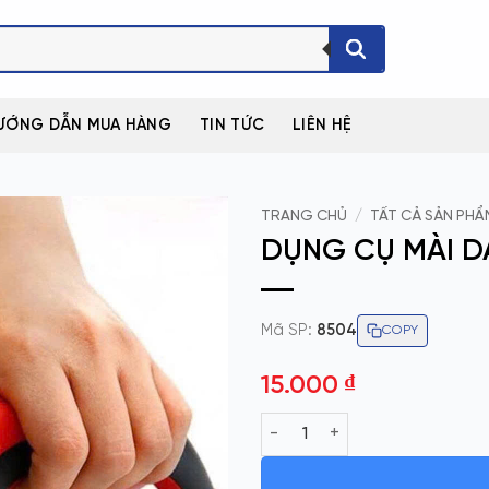
ƯỚNG DẪN MUA HÀNG
TIN TỨC
LIÊN HỆ
TRANG CHỦ
/
TẤT CẢ SẢN PHẨ
DỤNG CỤ MÀI D
Mã SP:
8504
COPY
15.000
₫
DỤNG CỤ MÀI DAO 3 RÃNH CẦM