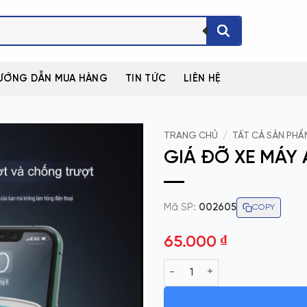
ƯỚNG DẪN MUA HÀNG
TIN TỨC
LIÊN HỆ
TRANG CHỦ
/
TẤT CẢ SẢN PHẨ
GIÁ ĐỠ XE MÁY 
Mã SP:
002605
COPY
65.000
₫
GIÁ ĐỠ XE MÁY AC2 KIM LOẠI 