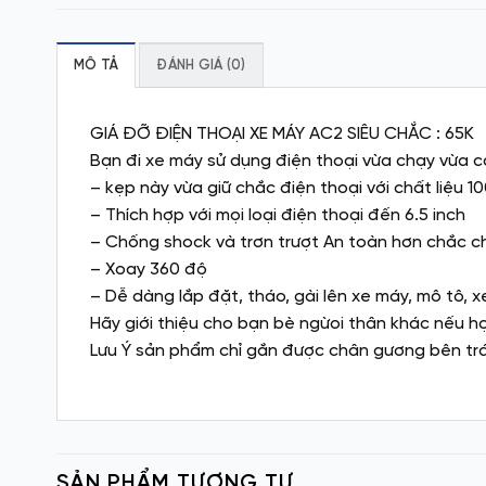
MÔ TẢ
ĐÁNH GIÁ (0)
GIÁ ĐỠ ĐIỆN THOẠI XE MÁY AC2 SIÊU CHẮC : 65K
Bạn đi xe máy sử dụng điện thoại vừa chạy vừa c
– kẹp này vừa giữ chắc điện thoại với chất liệu 1
– Thích hợp với mọi loại điện thoại đến 6.5 inch
– Chống shock và trơn trượt An toàn hơn chắc 
– Xoay 360 độ
– Dễ dàng lắp đặt, tháo, gài lên xe máy, mô tô
Hãy giới thiệu cho bạn bè ngừoi thân khác nếu họ
Lưu Ý sản phẩm chỉ gắn được chân gương bên trá
SẢN PHẨM TƯƠNG TỰ