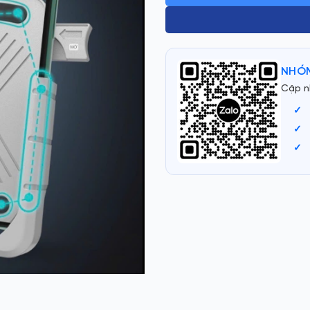
NHÓM
Cập n