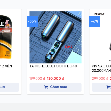
-35%
-6%
 2 VIÊN
TAI NGHE BLUETOOTH BQ40
PIN SẠC D
20.000MAH
Giá
Giá
199.000
₫
130.000
₫
299.000
₫
gốc
hiện
là:
tại
mua
Chọn mua
199.000 ₫.
là:
130.000 ₫.