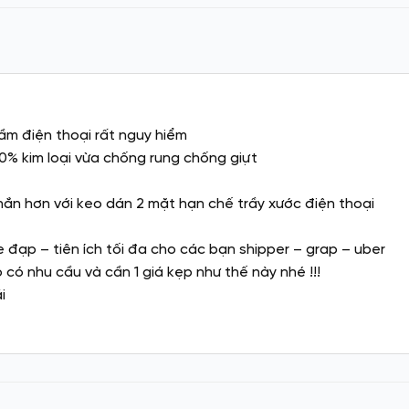
ầm điện thoại rất nguy hiểm
00% kim loại vừa chống rung chống giựt
chắn hơn với keo dán 2 mặt hạn chế trầy xước điện thoại
, xe đạp – tiên ích tối đa cho các bạn shipper – grap – uber
 có nhu cầu và cần 1 giá kẹp như thế này nhé !!!
i