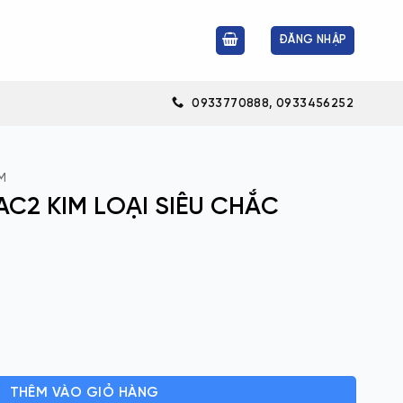
ĐĂNG NHẬP
0933770888, 0933456252
M
AC2 KIM LOẠI SIÊU CHẮC
SIÊU CHẮC số lượng
THÊM VÀO GIỎ HÀNG