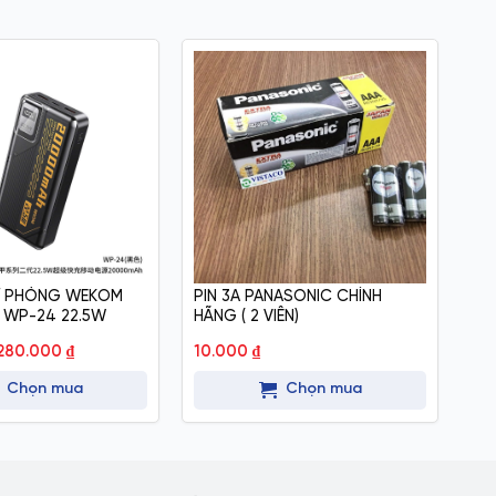
Ự PHÒNG WEKOM
PIN 3A PANASONIC CHÍNH
TAI
 WP-24 22.5W
HÃNG ( 2 VIÊN)
GA
Giá
Giá
280.000
₫
10.000
₫
15
gốc
hiện
là:
tại
Chọn mua
Chọn mua
299.000 ₫.
là:
280.000 ₫.