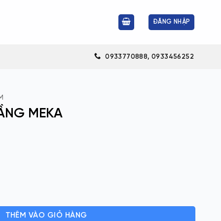
ĐĂNG NHẬP
0933770888, 0933456252
M
TẦNG MEKA
lượng
THÊM VÀO GIỎ HÀNG