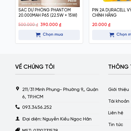
SẠC DỰ PHÒNG PHANTOM
PIN 2A DURACELL VỶ
20.000MAH P65 (22.5W + 15W)
CHÍNH HÃNG
Giá
Giá
500.000
₫
390.000
₫
20.000
₫
gốc
hiện
là:
tại
Chọn mua
Chọn 
500.000 ₫.
là:
390.000 ₫.
VỀ CHÚNG TÔI
THÔNG 
211/31 Minh Phụng- Phường 9,, Quận
Giới thiệu
6, TP.HCM
Tài khoản
093.3456.252
Liên hệ
Đại diện: Nguyễn Kiều Ngọc Hân
Tin tức
MST: 0310731578