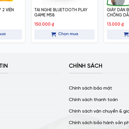
 2 VIÊN
TAI NGHE BLUETOOTH PLAY
GIẤY DÁN 
GAME M58
CHỐNG DẦ
150.000
₫
13.000
₫
mua
Chọn mua
TIN
CHÍNH SÁCH
Chính sách bảo mật
Chính sách thanh toán
Chính sách vận chuyển & gi
Chính sách bảo hành sản p