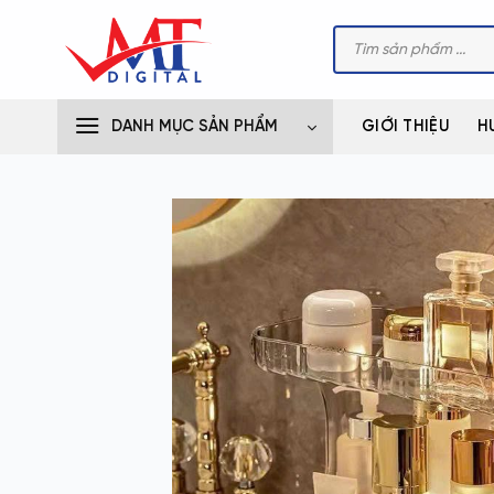
Bỏ
Tìm
qua
kiếm
sản
nội
phẩm
dung
DANH MỤC SẢN PHẨM
GIỚI THIỆU
H