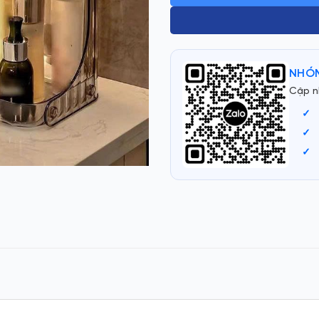
NHÓM
Cập n