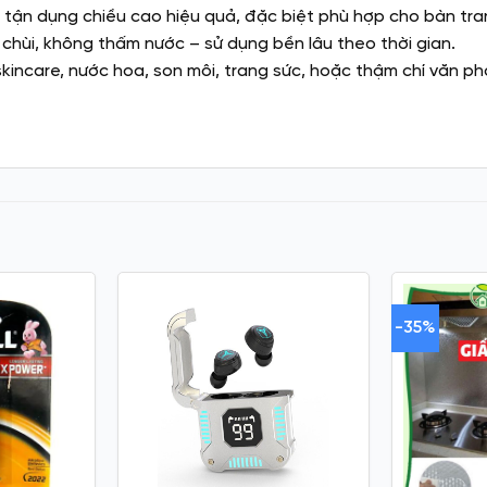
úp tận dụng chiều cao hiệu quả, đặc biệt phù hợp cho bàn tr
 chùi, không thấm nước – sử dụng bền lâu theo thời gian.
kincare, nước hoa, son môi, trang sức, hoặc thậm chí văn p
-35%