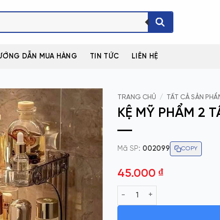
ƯỚNG DẪN MUA HÀNG
TIN TỨC
LIÊN HỆ
TRANG CHỦ
/
TẤT CẢ SẢN PHẨ
KỆ MỸ PHẨM 2 
Mã SP:
002099
COPY
45.000
₫
KỆ MỸ PHẨM 2 TẦNG MEKA số 