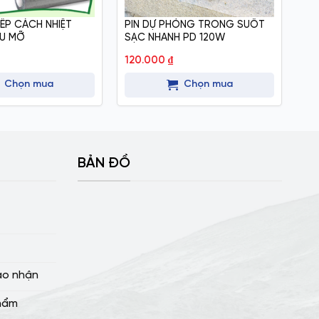
BẾP CÁCH NHIỆT
PIN DỰ PHÒNG TRONG SUỐT
TA
U MỠ
SẠC NHANH PD 120W
X2
120.000
₫
30
Chọn mua
Chọn mua
BẢN ĐỒ
ao nhận
hẩm