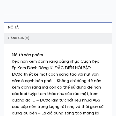
MÔ TẢ
ĐÁNH GIÁ (0)
Mô tả sản phẩm
Kẹp nặn kem đánh răng bằng nhựa Cuộn Kẹp
Ép Kem Đánh Răng ☑ ĐẶC ĐIỂM NỔI BẬT: –
Được thiết kế một cách sáng tạo với nút vặn
nằm ở cạnh bên phải – Không chỉ dùng để nặn
kem đánh răng mà còn có thể sử dụng để nặn
các loại tuýp kem khác như sữa rửa mặt, kem
dưỡng da,…. – Được làm từ chất liệu nhựa ABS
cao cấp nên trọng lượng rất nhẹ và thời gian sử
dụng lâu bền – Là đồ dùng sáng tạo mang lại