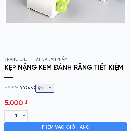
TRANG CHỦ
/
TẤT CẢ SẢN PHẨM
KẸP NẶNG KEM ĐÁNH RĂNG TIẾT KIỆM
Mã SP:
002462
COPY
5.000
₫
KẸP NẶNG KEM ĐÁNH RĂNG TIẾT KIỆM số lượng
THÊM VÀO GIỎ HÀNG