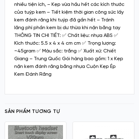
nhiều tiện ích, – Kẹp vừa hầu hết các kích thước
của tuýp kem – Tiết kiệm thời gian công sức lấy
kem đánh răng khi tuýp đã gần hết – Tránh
lãng phí phần kem bị dư thừa khi nặn bằng tay
THÔNG TIN CHI TIẾT: ✅ Chất liệu: nhựa ABS ✅
Kích thước: 5.5 x 4 x 4 cm cm ✅ Trọng lượng:
~45gram ✅ Màu sắc: trắng ✅ Xuất xứ: Chiết
Giang – Trung Quốc Gói hàng bao gồm: 1 x Kẹp
nặn kem đánh răng bằng nhựa Cuộn Kẹp Ép
Kem Đánh Răng
SẢN PHẨM TƯƠNG TỰ