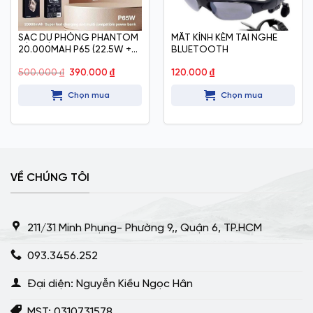
SẠC DỰ PHÒNG PHANTOM
MẮT KÍNH KÈM TAI NGHE
20.000MAH P65 (22.5W +
BLUETOOTH
15W)
Giá
Giá
500.000
₫
390.000
₫
120.000
₫
gốc
hiện
là:
tại
Chọn mua
Chọn mua
500.000 ₫.
là:
390.000 ₫.
VỀ CHÚNG TÔI
211/31 Minh Phụng- Phường 9,, Quận 6, TP.HCM
093.3456.252
Đại diện: Nguyễn Kiều Ngọc Hân
MST: 0310731578