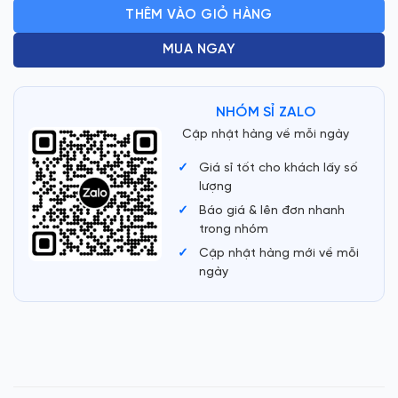
599.000 ₫.
là:
THÊM VÀO GIỎ HÀNG
470.000 ₫.
MUA NGAY
NHÓM SỈ ZALO
Cập nhật hàng về mỗi ngày
Giá sỉ tốt cho khách lấy số
lượng
Báo giá & lên đơn nhanh
trong nhóm
Cập nhật hàng mới về mỗi
ngày