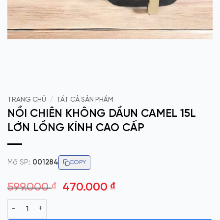
TRANG CHỦ
/
TẤT CẢ SẢN PHẨM
NỒI CHIÊN KHÔNG DẦUN CAMEL 15L
LỚN LỒNG KÍNH CAO CẤP
Mã SP:
001284
COPY
Giá
Giá
599.000
₫
470.000
₫
gốc
hiện
NỒI CHIÊN KHÔNG DẦUN CAMEL 15L LỚN LỒNG KÍNH CAO CẤP 
là:
tại