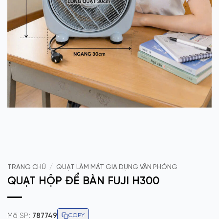
TRANG CHỦ
/
QUẠT LÀM MÁT GIA DỤNG VĂN PHÒNG
QUẠT HỘP ĐỂ BÀN FUJI H300
Mã SP:
787749
COPY