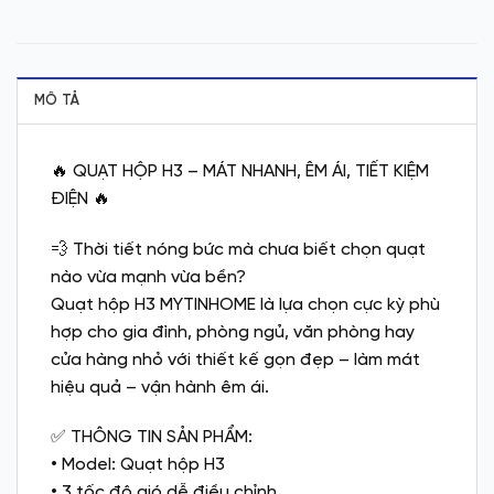
MÔ TẢ
🔥 QUẠT HỘP H3 – MÁT NHANH, ÊM ÁI, TIẾT KIỆM
ĐIỆN 🔥
💨 Thời tiết nóng bức mà chưa biết chọn quạt
nào vừa mạnh vừa bền?
Quạt hộp H3 MYTINHOME là lựa chọn cực kỳ phù
hợp cho gia đình, phòng ngủ, văn phòng hay
cửa hàng nhỏ với thiết kế gọn đẹp – làm mát
hiệu quả – vận hành êm ái.
✅ THÔNG TIN SẢN PHẨM:
• Model: Quạt hộp H3
• 3 tốc độ gió dễ điều chỉnh