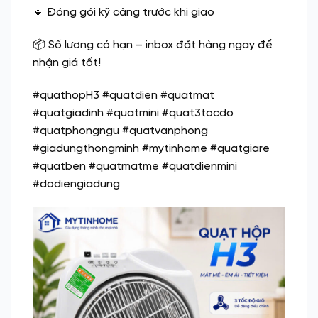
🔹 Đóng gói kỹ càng trước khi giao
📦 Số lượng có hạn – inbox đặt hàng ngay để
nhận giá tốt!
#quathopH3 #quatdien #quatmat
#quatgiadinh #quatmini #quat3tocdo
#quatphongngu #quatvanphong
#giadungthongminh #mytinhome #quatgiare
#quatben #quatmatme #quatdienmini
#dodiengiadung