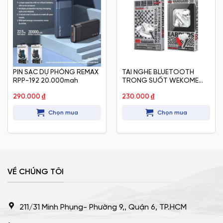
PIN SẠC DỰ PHÒNG REMAX
TAI NGHE BLUETOOTH
RPP-192 20.000mah
TRONG SUỐT WEKOME
V51
290.000
₫
230.000
₫
Chọn mua
Chọn mua
VỀ CHÚNG TÔI
211/31 Minh Phụng- Phường 9,, Quận 6, TP.HCM