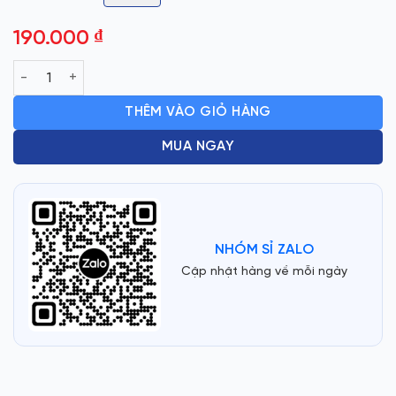
190.000
₫
QUẠT HỘP ĐỂ BÀN FUJI H300 số lượng
THÊM VÀO GIỎ HÀNG
MUA NGAY
NHÓM SỈ ZALO
Cập nhật hàng về mỗi ngày