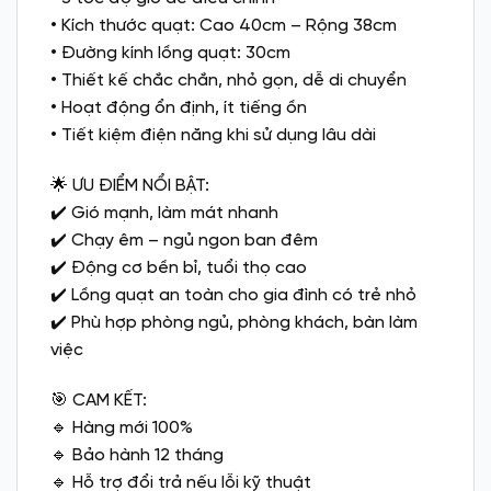
• Kích thước quạt: Cao 40cm – Rộng 38cm
• Đường kính lồng quạt: 30cm
• Thiết kế chắc chắn, nhỏ gọn, dễ di chuyển
• Hoạt động ổn định, ít tiếng ồn
• Tiết kiệm điện năng khi sử dụng lâu dài
🌟 ƯU ĐIỂM NỔI BẬT:
✔️ Gió mạnh, làm mát nhanh
✔️ Chạy êm – ngủ ngon ban đêm
✔️ Động cơ bền bỉ, tuổi thọ cao
✔️ Lồng quạt an toàn cho gia đình có trẻ nhỏ
✔️ Phù hợp phòng ngủ, phòng khách, bàn làm
việc
🎯 CAM KẾT:
🔹 Hàng mới 100%
🔹 Bảo hành 12 tháng
🔹 Hỗ trợ đổi trả nếu lỗi kỹ thuật