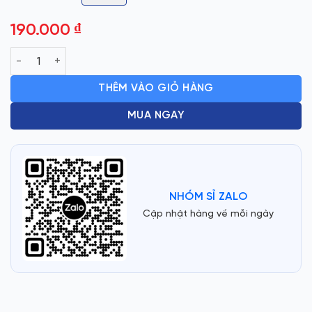
190.000
₫
QUẠT LỒNG NHỰA MECHEL PIN 5CELL số lượng
THÊM VÀO GIỎ HÀNG
MUA NGAY
NHÓM SỈ ZALO
Cập nhật hàng về mỗi ngày