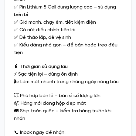
✅ Pin Lithium 5 Cell dung lượng cao – sử dụng
bền bỉ
✅ Gió mạnh, chạy êm, tiết kiệm điện
✅ Có nút điều chỉnh tiện lợi
✅ Dễ tháo lắp, dễ vệ sinh
✅ Kiểu dáng nhỏ gọn – để bàn hoặc treo đều
tiện
🔋 Thời gian sử dụng lâu
⚡ Sạc tiện lợi – dùng ổn định
🌬️ Làm mát nhanh trong những ngày nóng bức
💥 Phù hợp bán lẻ – bán sỉ số lượng lớn
📦 Hàng mới đóng hộp đẹp mắt
🚚 Ship toàn quốc – kiểm tra hàng trước khi
nhận
📞 Inbox ngay để nhận: