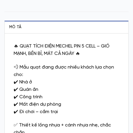
MÔ TẢ
🔥 QUẠT TÍCH ĐIỆN MECHEL PIN 5 CELL – GIÓ
MẠNH, BỀN BỈ, MÁT CẢ NGÀY 🔥
💨 Mẫu quạt đang được nhiều khách lựa chọn
cho:
✔️ Nhà ở
✔️ Quán ăn
✔️ Công trình
✔️ Mất điện dự phòng
✔️ Đi chơi – cắm trại
✅ Thiết kế lồng nhựa + cánh nhựa nhẹ, chắc
chắn