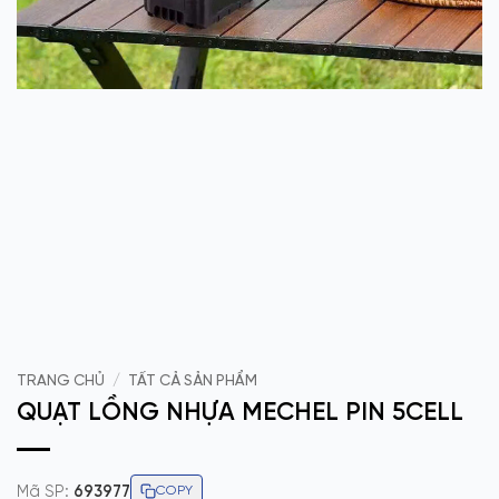
TRANG CHỦ
/
TẤT CẢ SẢN PHẨM
QUẠT LỒNG NHỰA MECHEL PIN 5CELL
Mã SP:
693977
COPY