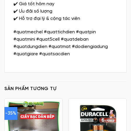
✔️ Giá tốt hôm nay
✔️ Ưu đãi số lượng
✔️ Hỗ trợ đại lý & cộng tác viên
#quatmechel #quattichdien #quatpin
#quatmini #quat5cell #quatdeban
#quatdungdien #quatmat #dodiengiadung
#quatgiare #quatsacdien
SẢN PHẨM TƯƠNG TỰ
-35%