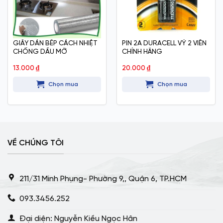
GIẤY DÁN BẾP CÁCH NHIỆT
PIN 2A DURACELL VỶ 2 VIÊN
CHỐNG DẦU MỠ
CHÍNH HÃNG
13.000
₫
20.000
₫
Chọn mua
Chọn mua
VỀ CHÚNG TÔI
211/31 Minh Phụng- Phường 9,, Quận 6, TP.HCM
093.3456.252
Đại diện: Nguyễn Kiều Ngọc Hân