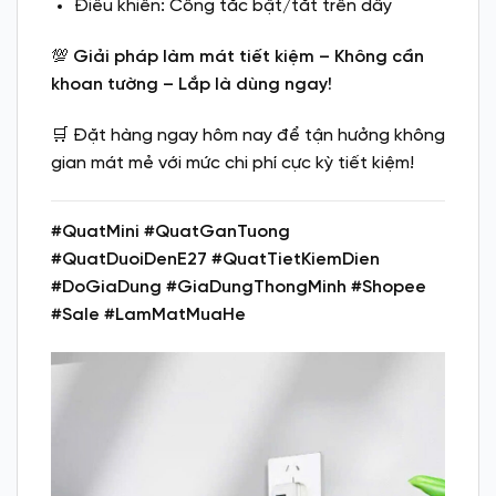
Điều khiển: Công tắc bật/tắt trên dây
💯
Giải pháp làm mát tiết kiệm – Không cần
khoan tường – Lắp là dùng ngay!
🛒 Đặt hàng ngay hôm nay để tận hưởng không
gian mát mẻ với mức chi phí cực kỳ tiết kiệm!
#QuatMini #QuatGanTuong
#QuatDuoiDenE27 #QuatTietKiemDien
#DoGiaDung #GiaDungThongMinh #Shopee
#Sale #LamMatMuaHe