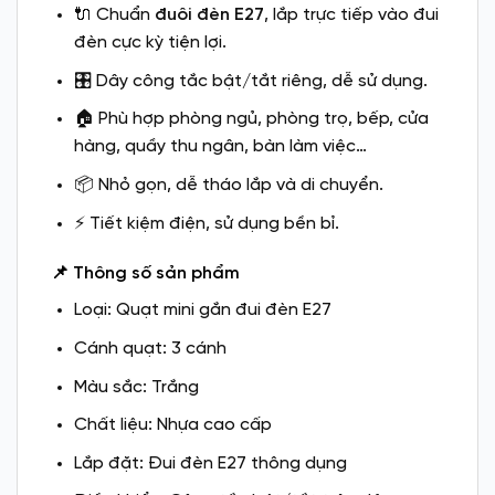
🔌 Chuẩn
đuôi đèn E27
, lắp trực tiếp vào đui
đèn cực kỳ tiện lợi.
🎛️ Dây công tắc bật/tắt riêng, dễ sử dụng.
🏠 Phù hợp phòng ngủ, phòng trọ, bếp, cửa
hàng, quầy thu ngân, bàn làm việc…
📦 Nhỏ gọn, dễ tháo lắp và di chuyển.
⚡ Tiết kiệm điện, sử dụng bền bỉ.
📌 Thông số sản phẩm
Loại: Quạt mini gắn đui đèn E27
Cánh quạt: 3 cánh
Màu sắc: Trắng
Chất liệu: Nhựa cao cấp
Lắp đặt: Đui đèn E27 thông dụng