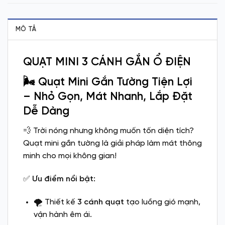
MÔ TẢ
QUẠT MINI 3 CÁNH GẮN Ổ ĐIỆN
🌬️ Quạt Mini Gắn Tường Tiện Lợi
– Nhỏ Gọn, Mát Nhanh, Lắp Đặt
Dễ Dàng
💨 Trời nóng nhưng không muốn tốn diện tích?
Quạt mini gắn tường là giải pháp làm mát thông
minh cho mọi không gian!
✅
Ưu điểm nổi bật:
🌪️ Thiết kế
3 cánh quạt
tạo luồng gió mạnh,
vận hành êm ái.