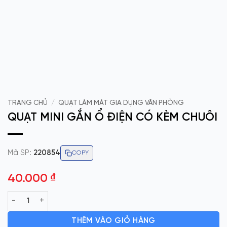
TRANG CHỦ
/
QUẠT LÀM MÁT GIA DỤNG VĂN PHÒNG
QUẠT MINI GẮN Ổ ĐIỆN CÓ KÈM CHUÔI
Mã SP:
220854
COPY
40.000
₫
QUẠT MINI GẮN Ổ ĐIỆN CÓ KÈM CHUÔI số lượng
THÊM VÀO GIỎ HÀNG