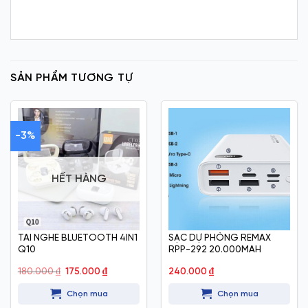
SẢN PHẨM TƯƠNG TỰ
-3%
HẾT HÀNG
TAI NGHE BLUETOOTH 4IN1
SẠC DỰ PHÒNG REMAX
Q10
RPP-292 20.000MAH
Giá
Giá
180.000
₫
175.000
₫
240.000
₫
gốc
hiện
là:
tại
Chọn mua
Chọn mua
180.000 ₫.
là:
175.000 ₫.