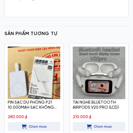
SẢN PHẨM TƯƠNG TỰ
PIN SẠC DỰ PHÒNG P21
TAI NGHE BLUETOOTH
10.000MAH SẠC KHÔNG
AIRPODS V20 PRO (LCD)
DÂY
280.000
₫
210.000
₫
Chọn mua
Chọn mua