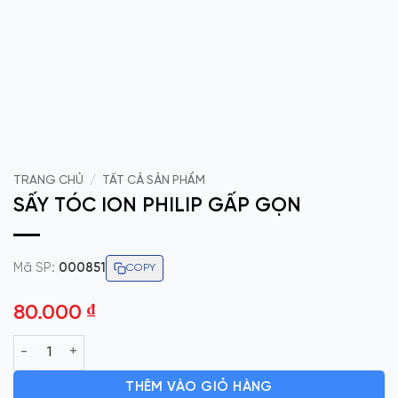
TRANG CHỦ
/
TẤT CẢ SẢN PHẨM
SẤY TÓC ION PHILIP GẤP GỌN
Mã SP:
000851
COPY
80.000
₫
SẤY TÓC ION PHILIP GẤP GỌN số lượng
THÊM VÀO GIỎ HÀNG