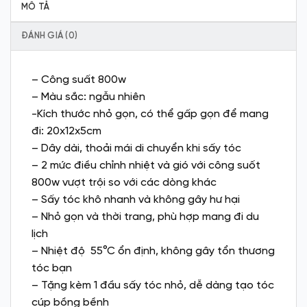
MÔ TẢ
ĐÁNH GIÁ (0)
– Công suất 800w
– Màu sắc: ngẫu nhiên
-Kích thước nhỏ gọn, có thể gấp gọn để mang
đi: 20x12x5cm
– Dây dài, thoải mái di chuyển khi sấy tóc
– 2 mức điều chỉnh nhiệt và gió với công suốt
800w vượt trội so với các dòng khác
– Sấy tóc khô nhanh và không gây hư hại
– Nhỏ gọn và thời trang, phù hợp mang đi du
lịch
– Nhiệt độ 55°C ổn định, không gây tổn thương
tóc bạn
– Tặng kèm 1 đầu sấy tóc nhỏ, dễ dàng tạo tóc
cúp bồng bềnh