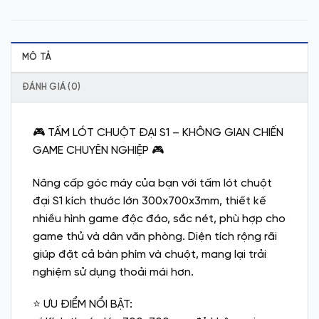
MÔ TẢ
ĐÁNH GIÁ (0)
🎮 TẤM LÓT CHUỘT ĐẠI S1 – KHÔNG GIAN CHIẾN
GAME CHUYÊN NGHIỆP 🎮
Nâng cấp góc máy của bạn với tấm lót chuột
đại S1 kích thước lớn 300x700x3mm, thiết kế
nhiều hình game độc đáo, sắc nét, phù hợp cho
game thủ và dân văn phòng. Diện tích rộng rãi
giúp đặt cả bàn phím và chuột, mang lại trải
nghiệm sử dụng thoải mái hơn.
⭐ ƯU ĐIỂM NỔI BẬT: