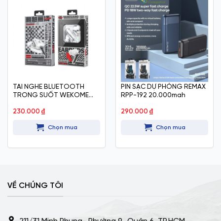
TAI NGHE BLUETOOTH
PIN SẠC DỰ PHÒNG REMAX
TRONG SUỐT WEKOME
RPP-192 20.000mah
V51
230.000
₫
290.000
₫
Chọn mua
Chọn mua
VỀ CHÚNG TÔI