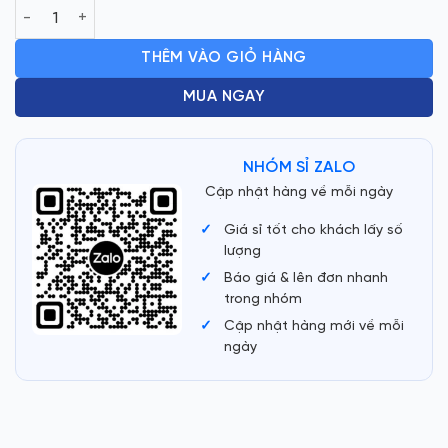
LÓT CHUỘT VI TÍNH DÀI S1 (70CM x 30CM) số lượng
là:
tại
79.000 ₫.
là:
THÊM VÀO GIỎ HÀNG
40.000 ₫.
MUA NGAY
NHÓM SỈ ZALO
Cập nhật hàng về mỗi ngày
Giá sỉ tốt cho khách lấy số
lượng
Báo giá & lên đơn nhanh
trong nhóm
Cập nhật hàng mới về mỗi
ngày