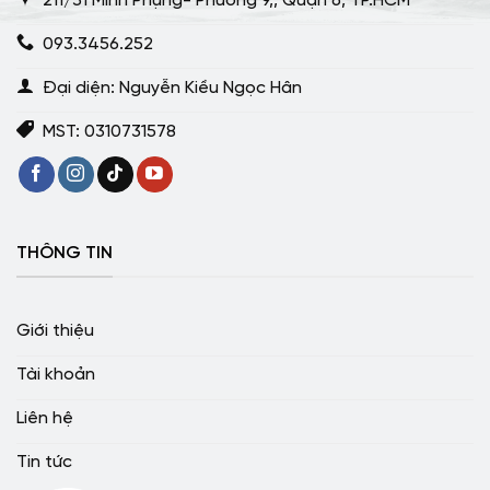
211/31 Minh Phụng- Phường 9,, Quận 6, TP.HCM
093.3456.252
Đại diện: Nguyễn Kiều Ngọc Hân
MST: 0310731578
THÔNG TIN
Giới thiệu
Tài khoản
Liên hệ
Tin tức