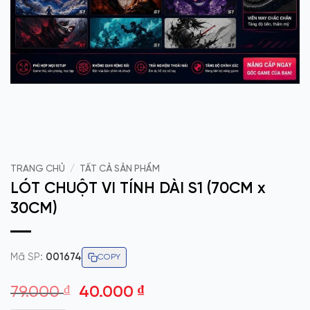
TRANG CHỦ
/
TẤT CẢ SẢN PHẨM
LÓT CHUỘT VI TÍNH DÀI S1 (70CM x
30CM)
Mã SP:
001674
COPY
Giá
Giá
79.000
₫
40.000
₫
gốc
hiện