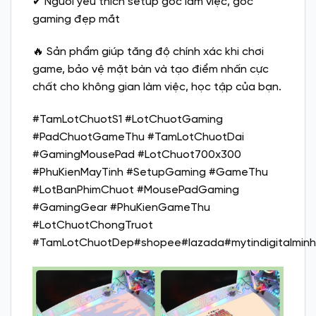
✔ Người yêu thích setup góc làm việc, góc
gaming đẹp mắt
🔥 Sản phẩm giúp tăng độ chính xác khi chơi
game, bảo vệ mặt bàn và tạo điểm nhấn cực
chất cho không gian làm việc, học tập của bạn.
#TamLotChuotS1 #LotChuotGaming
#PadChuotGameThu #TamLotChuotDai
#GamingMousePad #LotChuot700x300
#PhuKienMayTinh #SetupGaming #GameThu
#LotBanPhimChuot #MousePadGaming
#GamingGear #PhuKienGameThu
#LotChuotChongTruot
#TamLotChuotDep#shopee#lazada#mytindigitalmin