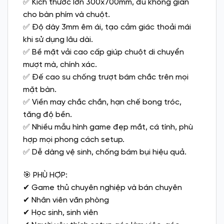
✅ Kích thước lớn 300x700mm, đủ không gian
cho bàn phím và chuột.
✅ Độ dày 3mm êm ái, tạo cảm giác thoải mái
khi sử dụng lâu dài.
✅ Bề mặt vải cao cấp giúp chuột di chuyển
mượt mà, chính xác.
✅ Đế cao su chống trượt bám chắc trên mọi
mặt bàn.
✅ Viền may chắc chắn, hạn chế bong tróc,
tăng độ bền.
✅ Nhiều mẫu hình game đẹp mắt, cá tính, phù
hợp mọi phong cách setup.
✅ Dễ dàng vệ sinh, chống bám bụi hiệu quả.
🎯 PHÙ HỢP:
✔ Game thủ chuyên nghiệp và bán chuyên
✔ Nhân viên văn phòng
✔ Học sinh, sinh viên