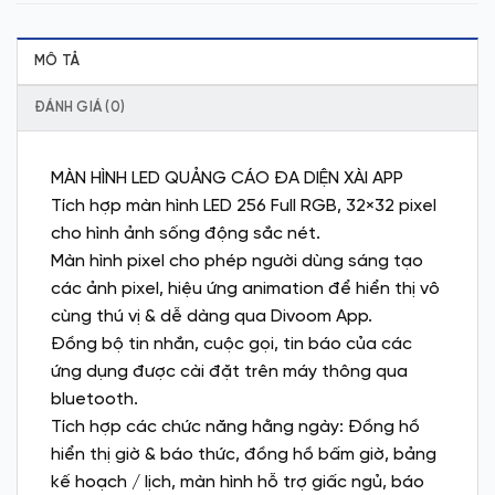
MÔ TẢ
ĐÁNH GIÁ (0)
MÀN HÌNH LED QUẢNG CÁO ĐA DIỆN XÀI APP
Tích hợp màn hình LED 256 Full RGB, 32×32 pixel
cho hình ảnh sống động sắc nét.
Màn hình pixel cho phép người dùng sáng tạo
các ảnh pixel, hiệu ứng animation để hiển thị vô
cùng thú vị & dễ dàng qua Divoom App.
Đồng bộ tin nhắn, cuộc gọi, tin báo của các
ứng dụng được cài đặt trên máy thông qua
bluetooth.
Tích hợp các chức năng hằng ngày: Đồng hồ
hiển thị giờ & báo thức, đồng hồ bấm giờ, bảng
kế hoạch / lịch, màn hình hỗ trợ giấc ngủ, báo