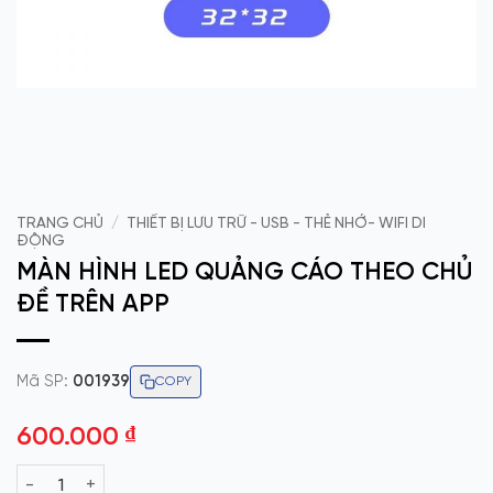
TRANG CHỦ
/
THIẾT BỊ LƯU TRỮ - USB - THẺ NHỚ- WIFI DI
ĐỘNG
MÀN HÌNH LED QUẢNG CÁO THEO CHỦ
ĐỀ TRÊN APP
Mã SP:
001939
COPY
600.000
₫
MÀN HÌNH LED QUẢNG CÁO THEO CHỦ ĐỀ TRÊN APP số lượng