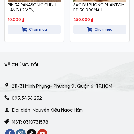
PIN 3A PANASONIC CHÍNH
SẠC DỰ PHÒNG PHANTOM
HÃNG ( 2 VIÊN)
P11 50.000MAH
10.000
₫
450.000
₫
Chọn mua
Chọn mua
VỀ CHÚNG TÔI
211/31 Minh Phụng- Phường 9,, Quận 6, TP.HCM
093.3456.252
Đại diện: Nguyễn Kiều Ngọc Hân
MST: 0310731578