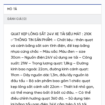
MÔ TẢ
ĐÁNH GIÁ (0)
QUẠT KẸP LÔNG SẮT 24V XE TẢI SIÊU MÁT : 210K
✅THÔNG TIN SẢN PHẨM: – Chất liệu : thân quạt
và cánh bằng sắt sơn tĩnh điện, đế kẹp bằng
nhựa cứng chắc – Màu sắc: Màu đen – size
30cm – Nguồn điện:24V sử dụng xe tải – Công
suất: 21W – Trọng lượng quạt: 1,8kg – Đường
kính bao ngoài: 22cm, đường kính cánh quạt:
19cm – Dây nguồn dài: 1,3m, đầu lấy nguồn là
đầu tẩu – Bộ sản phẩm bao gồm 1 chiếc quạt
kẹp lồng sắt cánh sắt 22cm – Thiết kế nhỏ gọn,
có thể mang theo bất ở bất cứ đâu. – Có thể
điều chỉnh hướng quạt 360 độ. – Sử dụng tiện
lợi bằng tẩu nạp điện 24V cắm trên ô tô tải