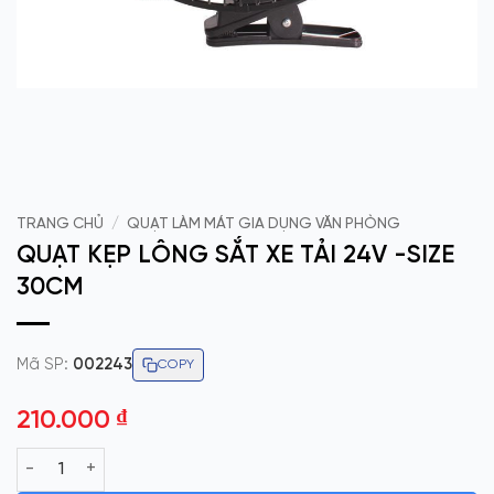
TRANG CHỦ
/
QUẠT LÀM MÁT GIA DỤNG VĂN PHÒNG
QUẠT KẸP LÔNG SẮT XE TẢI 24V -SIZE
30CM
Mã SP:
002243
COPY
210.000
₫
QUẠT KẸP LÔNG SẮT XE TẢI 24V -SIZE 30CM số lượng