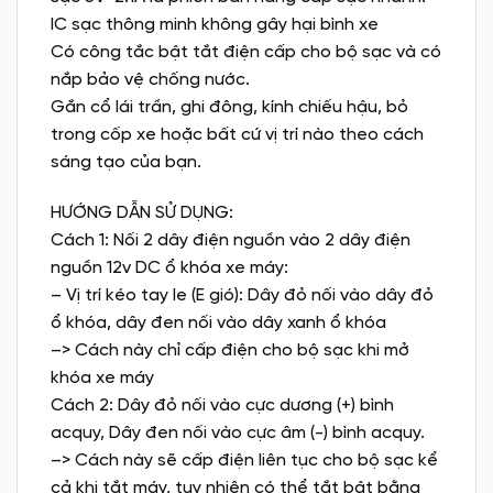
IC sạc thông minh không gây hại bình xe
Có công tắc bật tắt điện cấp cho bộ sạc và có
nắp bảo vệ chống nước.
Gắn cổ lái trần, ghi đông, kính chiếu hậu, bỏ
trong cốp xe hoặc bất cứ vị trí nào theo cách
sáng tạo của bạn.
HƯỚNG DẪN SỬ DỤNG:
Cách 1: Nối 2 dây điện nguồn vào 2 dây điện
nguồn 12v DC ổ khóa xe máy:
– Vị trí kéo tay le (E gió): Dây đỏ nối vào dây đỏ
ổ khóa, dây đen nối vào dây xanh ổ khóa
–> Cách này chỉ cấp điện cho bộ sạc khi mở
khóa xe máy
Cách 2: Dây đỏ nối vào cực dương (+) bình
acquy, Dây đen nối vào cực âm (-) bình acquy.
–> Cách này sẽ cấp điện liên tục cho bộ sạc kể
cả khi tắt máy, tuy nhiên có thể tắt bật bằng