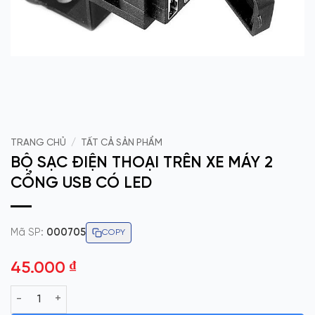
TRANG CHỦ
/
TẤT CẢ SẢN PHẨM
BỘ SẠC ĐIỆN THOẠI TRÊN XE MÁY 2
CỔNG USB CÓ LED
Mã SP:
000705
COPY
45.000
₫
BỘ SẠC ĐIỆN THOẠI TRÊN XE MÁY 2 CỔNG USB CÓ LED số lượ