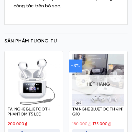
công tắc trên bộ sạc.
SẢN PHẨM TƯƠNG TỰ
-3%
HẾT HÀNG
TAI NGHE BLUETOOTH
TAI NGHE BLUETOOTH 4IN1
PHANTOM T5 LCD
Q10
Giá
Giá
200.000
₫
180.000
₫
175.000
₫
gốc
hiện
là:
tại