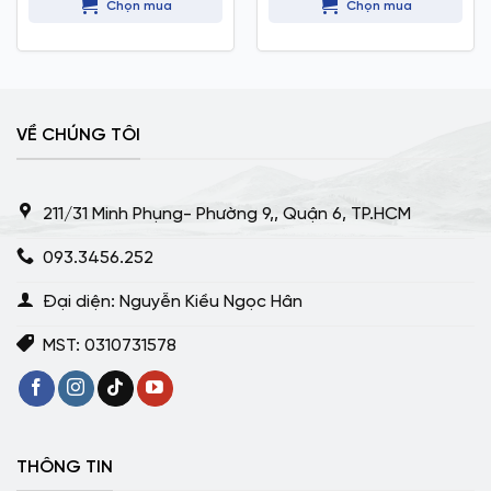
Chọn mua
Chọn mua
180.000 ₫.
là:
175.000 ₫.
VỀ CHÚNG TÔI
211/31 Minh Phụng- Phường 9,, Quận 6, TP.HCM
093.3456.252
Đại diện: Nguyễn Kiều Ngọc Hân
MST: 0310731578
THÔNG TIN