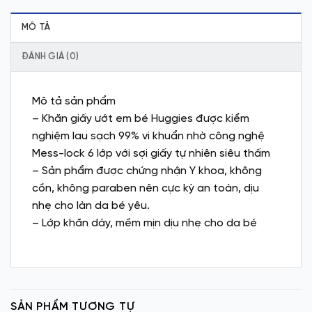
MÔ TẢ
ĐÁNH GIÁ (0)
Mô tả sản phẩm
– Khăn giấy ướt em bé Huggies được kiểm
nghiệm lau sạch 99% vi khuẩn nhờ công nghệ
Mess-lock 6 lớp với sợi giấy tự nhiên siêu thấm
– Sản phẩm được chứng nhận Y khoa, không
cồn, không paraben nên cực kỳ an toàn, dịu
nhẹ cho làn da bé yêu.
– Lớp khăn dày, mềm mịn dịu nhẹ cho da bé
SẢN PHẨM TƯƠNG TỰ