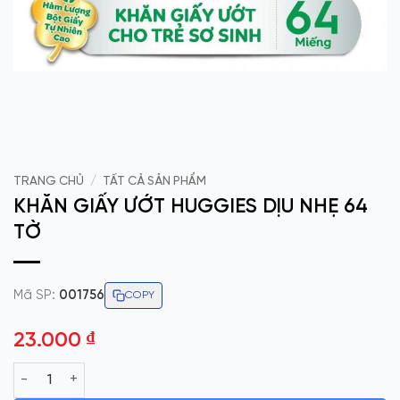
TRANG CHỦ
/
TẤT CẢ SẢN PHẨM
KHĂN GIẤY ƯỚT HUGGIES DỊU NHẸ 64
TỜ
Mã SP:
001756
COPY
23.000
₫
KHĂN GIẤY ƯỚT HUGGIES DỊU NHẸ 64 TỜ số lượng