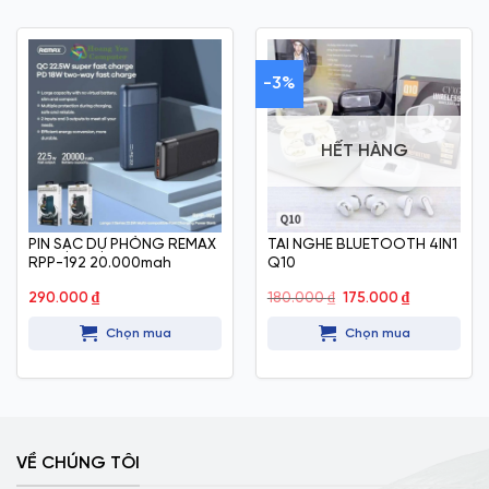
-3%
HẾT HÀNG
PIN SẠC DỰ PHÒNG REMAX
TAI NGHE BLUETOOTH 4IN1
RPP-192 20.000mah
Q10
Giá
Giá
290.000
₫
180.000
₫
175.000
₫
gốc
hiện
là:
tại
Chọn mua
Chọn mua
180.000 ₫.
là:
175.000 ₫.
VỀ CHÚNG TÔI