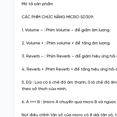
Mô tả sản phẩm
CÁC PHÍM CHỨC NĂNG MICRO SD309:
1. Volume – : Phím Volume – để giảm âm lượng
2. Volume + : Phím volume + để tăng âm lượng
3. Reverb – : Phím Reverb – để giảm hiệu ứng hồi
4. Reverb + :Phím Reverb + để tăng hiệu ứng hồi
5. EQ : Loa có 6 chế độ âm thanh, 0 là chế độ â
theo sở thich của mình.
6. A <=> B : (micro A chuyển qua micro B và ngược l
Nút điều chỉnh tần số của micro có 8 dải tần số, 