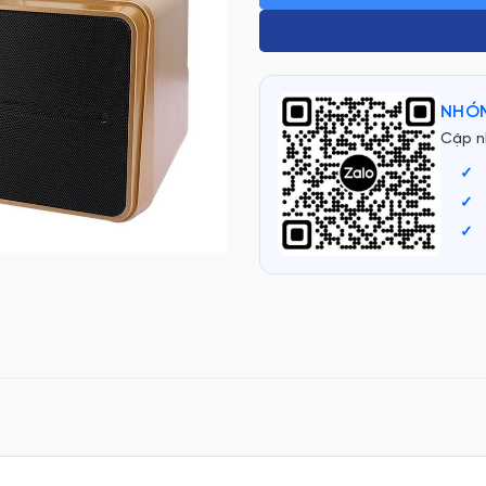
NHÓM
Cập n