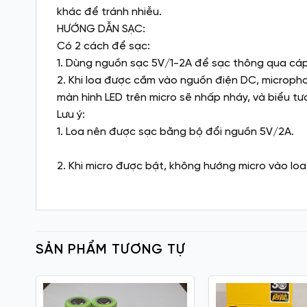
khác để tránh nhiễu.
HƯỚNG DẪN SẠC:
Có 2 cách để sạc:
1. Dùng nguồn sạc 5V/1-2A để sạc thông qua cáp
2. Khi loa được cắm vào nguồn điện DC, micropho
màn hình LED trên micro sẽ nhấp nháy, và biểu tư
Lưu ý:
1. Loa nên được sạc bằng bộ đổi nguồn 5V/2A.
2. Khi micro được bật, không hướng micro vào loa 
SẢN PHẨM TƯƠNG TỰ