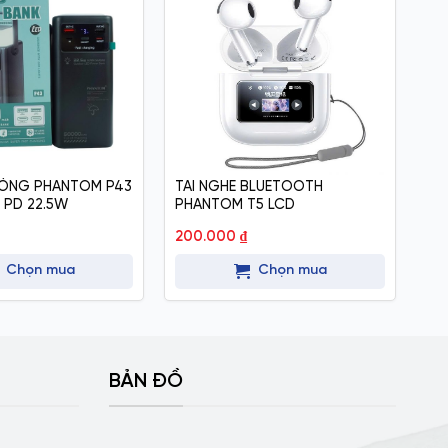
-3
HÒNG PHANTOM P43
TAI NGHE BLUETOOTH
TA
 PD 22.5W
PHANTOM T5 LCD
200.000
₫
18
Chọn mua
Chọn mua
BẢN ĐỒ