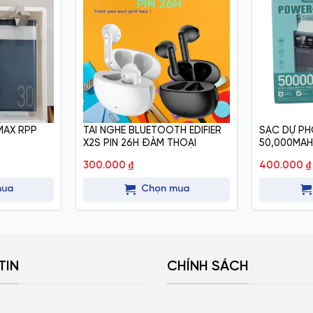
MAX RPP
TAI NGHE BLUETOOTH EDIFIER
SẠC DỰ P
X2S PIN 26H ĐÀM THOẠI
50,000MAH
300.000
₫
400.000
₫
mua
Chọn mua
TIN
CHÍNH SÁCH