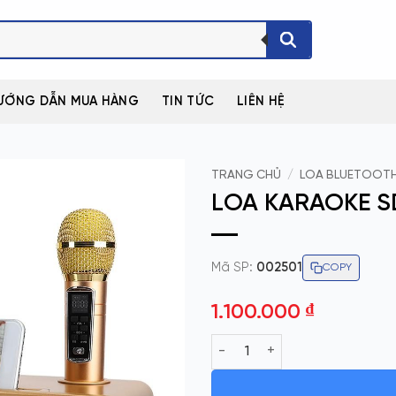
ƯỚNG DẪN MUA HÀNG
TIN TỨC
LIÊN HỆ
TRANG CHỦ
/
LOA BLUETOOTH
LOA KARAOKE S
Mã SP:
002501
COPY
1.100.000
₫
LOA KARAOKE SDRD 309 2 MÍC