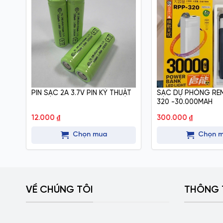
PIN SẠC 2A 3.7V PIN KỶ THUẬT
SẠC DỰ PHÒNG RE
320 -30.000MAH
12.000
₫
300.000
₫
Chọn mua
Chọn 
VỀ CHÚNG TÔI
THÔNG 