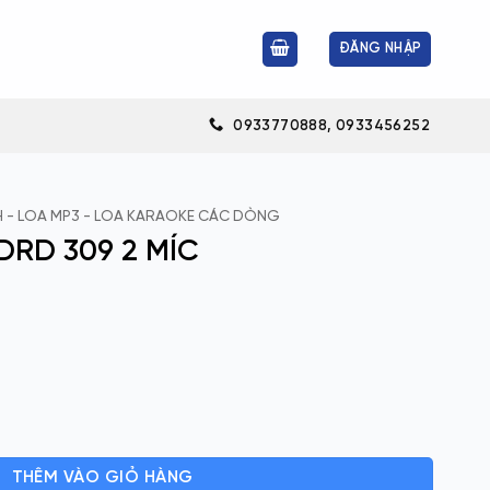
ĐĂNG NHẬP
0933770888, 0933456252
 - LOA MP3 - LOA KARAOKE CÁC DÒNG
DRD 309 2 MÍC
 số lượng
THÊM VÀO GIỎ HÀNG