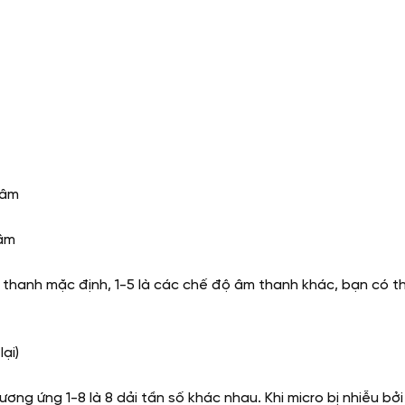
 âm
 âm
m thanh mặc định, 1-5 là các chế độ âm thanh khác, bạn có 
ại)
tương ứng 1-8 là 8 dải tần số khác nhau. Khi micro bị nhiễu b