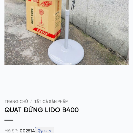
TRANG CHỦ
/
TẤT CẢ SẢN PHẨM
QUẠT ĐỨNG LIDO B400
Mã SP:
002514
COPY